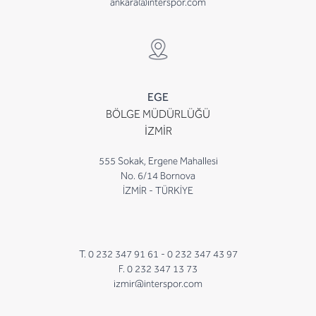
ankara@interspor.com
EGE
BÖLGE MÜDÜRLÜĞÜ
İZMİR
555 Sokak, Ergene Mahallesi
No. 6/14 Bornova
İZMİR - TÜRKİYE
T. 0 232 347 91 61 -
0 232 347 43 97
F. 0 232 347 13 73
izmir@interspor.com