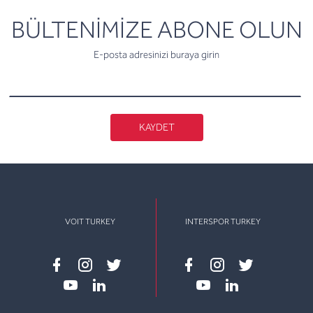
newsletter
BÜLTENİMİZE ABONE OLUN
E-posta adresinizi buraya girin
KAYDET
VOIT TURKEY
INTERSPOR TURKEY
Facebook
instagram
twitter
Facebook
instagram
twitter
youtube
linkedin
youtube
linkedin