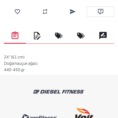
Favorilere ekle
Karşılaştırma listesine ekle
Arkadaşına e-posta ile gönde
Soru sor
24" (61 cm)
Doğal kauçuk ağacı
440-450 gr