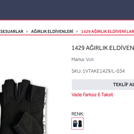
KSESUARLAR
AĞIRLIK ELDIVENLERI
1429 AĞIRLIK ELDİVENİ LAR
1429 AĞIRLIK ELDİVENİ
Marka:
Voit
SKU:
1VTAKE1429/L-034
TEKLIF A
Vade Farksız 6 Taksit
RENK: