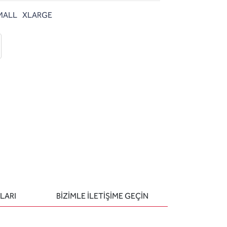
MALL
XLARGE
 ekle
-posta ile gönder
u sor
LARI
BIZIMLE ILETIŞIME GEÇIN