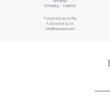
Ümraniye
İSTANBUL - TÜRKİYE
T. 0216 632 44 55 Pbx
F. 0216 634 32 33
info@interspor.com