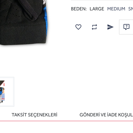
BEDEN:
LARGE
MEDIUM
S
Karşılaştırma listesine
Favorilere ekle
Arkadaşına e
Sor
TAKSİT SEÇENEKLERİ
GÖNDERİ VE İADE KOŞUL