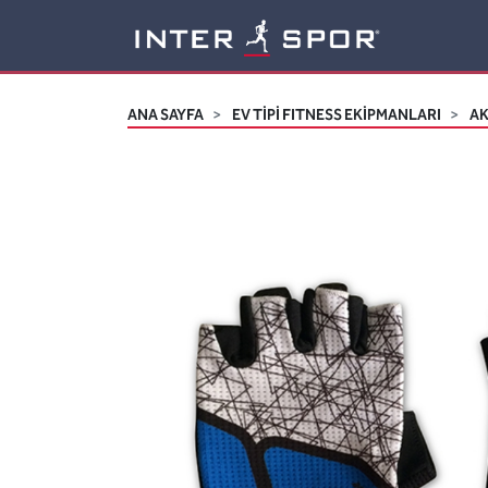
Logo
ANA SAYFA
EV TİPİ FITNESS EKİPMANLARI
A