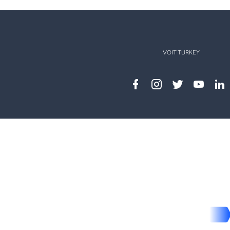
VOIT TURKEY
Facebook
instagram
twitter
youtub
lin