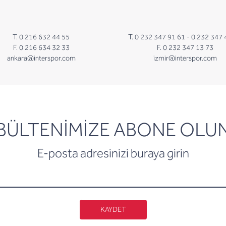
T. 0 216 632 44 55
T. 0 232 347 91 61 -
0 232 347 
F. 0 216 634 32 33
F. 0 232 347 13 73
ankara@interspor.com
izmir@interspor.com
newsletter
BÜLTENİMİZE ABONE OLU
E-posta adresinizi buraya girin
KAYDET