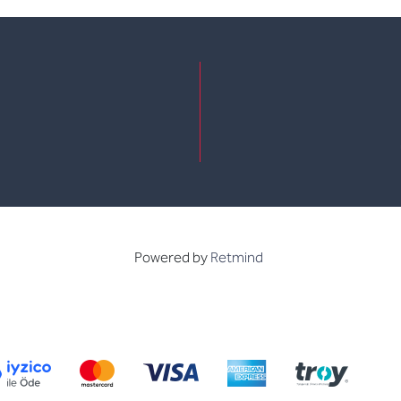
e
kedin
Powered by
Retmind