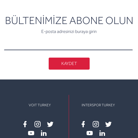
newsletter
BÜLTENİMİZE ABONE OLUN
E-posta adresinizi buraya girin
KAYDET
VOIT TURKEY
INTERSPOR TURKEY
Facebook
instagram
twitter
Facebook
instagram
twitter