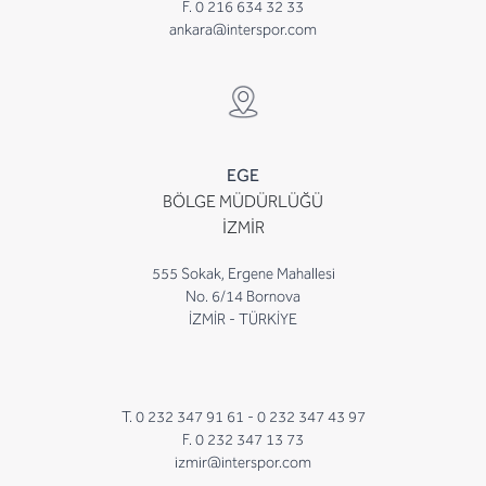
F. 0 216 634 32 33
ankara@interspor.com
EGE
BÖLGE MÜDÜRLÜĞÜ
İZMİR
555 Sokak, Ergene Mahallesi
No. 6/14 Bornova
İZMİR - TÜRKİYE
T. 0 232 347 91 61 -
0 232 347 43 97
F. 0 232 347 13 73
izmir@interspor.com