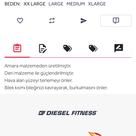
BEDEN:
XX LARGE
LARGE
MEDIUM
XLARGE
Favorilere ekle
Karşılaştırma listesine ekle
Arkadaşına e-posta ile gönde
Soru sor
Amara malzemeden üretilmiştir.
Deri malzeme ile güçlendirilmiştir.
Hava alan yüzeyi terlemeyi önler.
Bilek kısmı bileğinizi kavrayarak, burkulmasını önler.