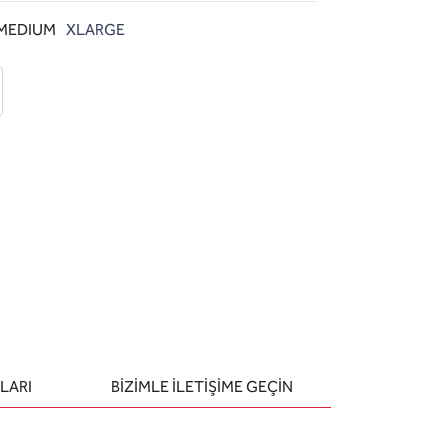
MEDIUM
XLARGE
 ekle
-posta ile gönder
u sor
LARI
BIZIMLE ILETIŞIME GEÇIN