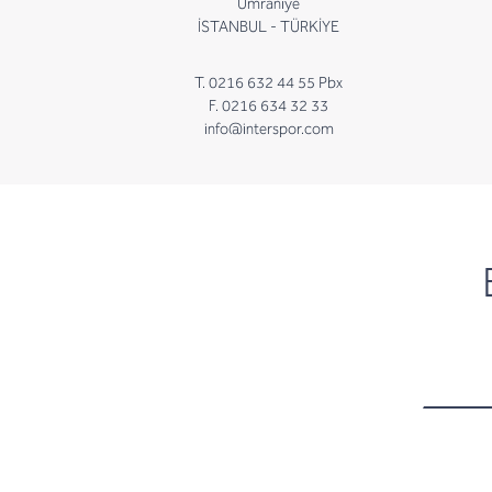
Ümraniye
İSTANBUL - TÜRKİYE
T. 0216 632 44 55 Pbx
F. 0216 634 32 33
info@interspor.com