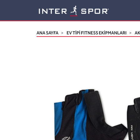
Logo
ANA SAYFA
EV TİPİ FITNESS EKİPMANLARI
A