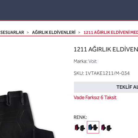
KSESUARLAR
AĞIRLIK ELDIVENLERI
1211 AĞIRLIK ELDİVENİ MED
1211 AĞIRLIK ELDİVENİ
Marka:
Voit
SKU:
1VTAKE1211/M-034
TEKLIF A
Vade Farksız 6 Taksit
RENK: