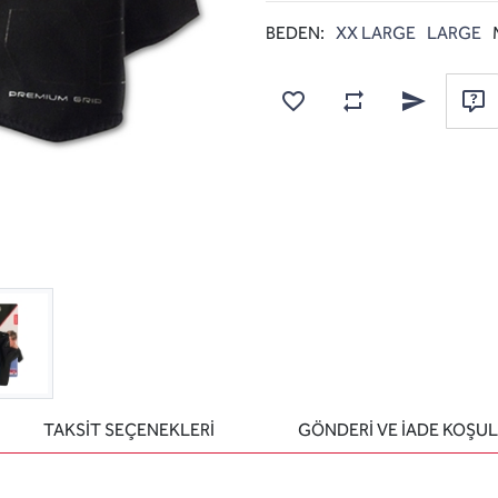
BEDEN:
XX LARGE
LARGE
Karşılaştırma listesine
Favorilere ekle
Arkadaşına e
Sor
TAKSİT SEÇENEKLERİ
GÖNDERİ VE İADE KOŞUL