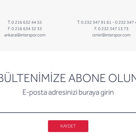
T. 0 216 632 44 55
T. 0 232 347 91 61 -
0 232 347 
F. 0 216 634 32 33
F. 0 232 347 13 73
ankara@interspor.com
izmir@interspor.com
newsletter
BÜLTENİMİZE ABONE OLU
E-posta adresinizi buraya girin
KAYDET