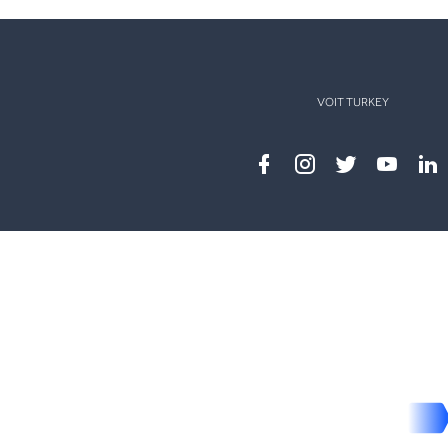
VOIT TURKEY
Facebook
instagram
twitter
youtub
lin