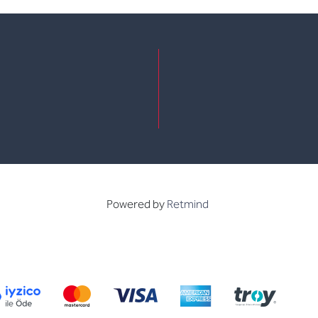
e
kedin
Powered by
Retmind