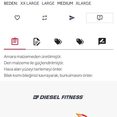
BEDEN:
XX LARGE
LARGE
MEDIUM
XLARGE
Add to wishlist
Add to compare list
Email a friend
Ask questi
Amara malzemeden üretilmiştir.
Deri malzeme ile güçlendirilmiştir.
Hava alan yüzeyi terlemeyi önler.
Bilek kısmı bileğinizi kavrayarak, burkulmasını önler.