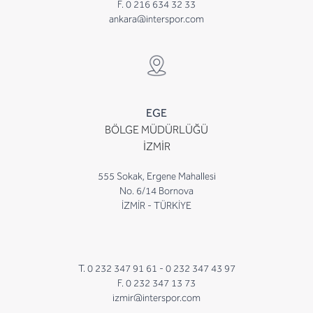
F. 0 216 634 32 33
ankara@interspor.com
EGE
BÖLGE MÜDÜRLÜĞÜ
İZMİR
555 Sokak, Ergene Mahallesi
No. 6/14 Bornova
İZMİR - TÜRKİYE
T. 0 232 347 91 61 -
0 232 347 43 97
F. 0 232 347 13 73
izmir@interspor.com