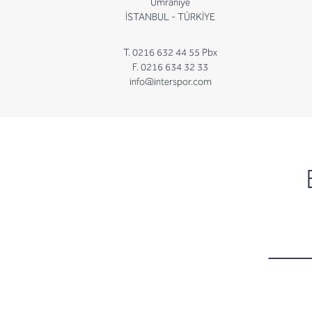
Ümraniye
İSTANBUL - TÜRKİYE
T. 0216 632 44 55 Pbx
F. 0216 634 32 33
info@interspor.com