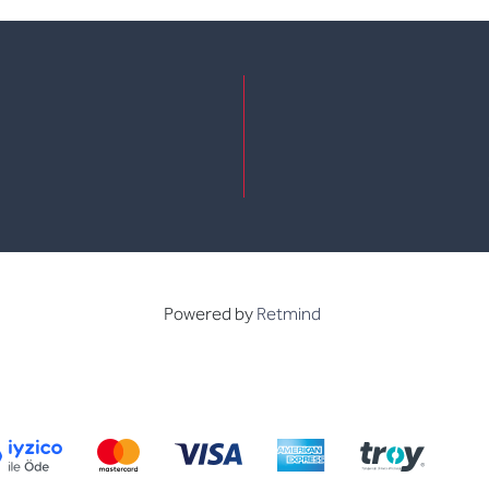
e
kedin
Powered by
Retmind