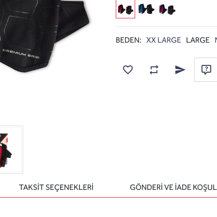
BEDEN:
XX LARGE
LARGE
Karşılaştırma listesine
Favorilere ekle
Arkadaşına e
Sor
TAKSİT SEÇENEKLERİ
GÖNDERİ VE İADE KOŞUL