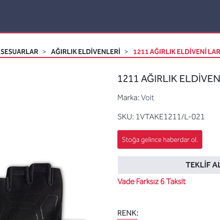
KSESUARLAR
AĞIRLIK ELDIVENLERI
1211 AĞIRLIK ELDİVENİ LA
1211 AĞIRLIK ELDİVEN
Marka:
Voit
SKU:
1VTAKE1211/L-021
TEKLIF A
Vade Farksız 6 Taksit
RENK: