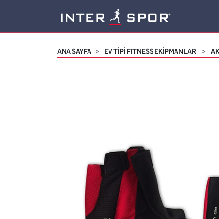
Logo
ANA SAYFA
EV TİPİ FITNESS EKİPMANLARI
A