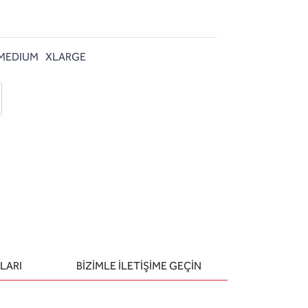
MEDIUM
XLARGE
 ekle
-posta ile gönder
u sor
LARI
BIZIMLE ILETIŞIME GEÇIN