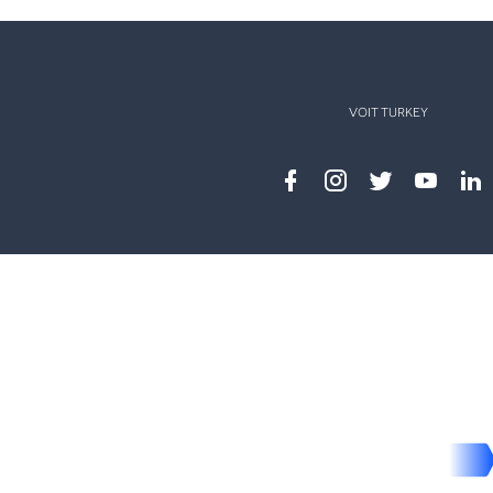
VOIT TURKEY
Facebook
instagram
twitter
youtub
lin