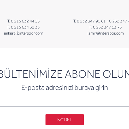
T. 0 216 632 44 55
T. 0 232 347 91 61 -
0 232 347 
F. 0 216 634 32 33
F. 0 232 347 13 73
ankara@interspor.com
izmir@interspor.com
newsletter
BÜLTENİMİZE ABONE OLU
E-posta adresinizi buraya girin
KAYDET