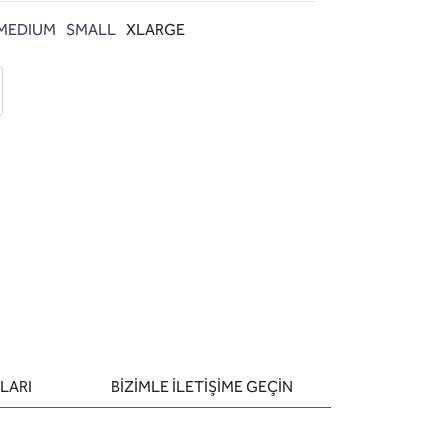
MEDIUM
SMALL
XLARGE
 ekle
-posta ile gönder
u sor
LARI
BIZIMLE ILETIŞIME GEÇIN