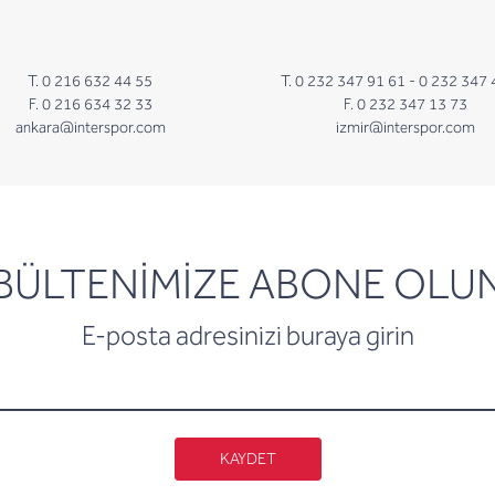
T. 0 216 632 44 55
T. 0 232 347 91 61 -
0 232 347 
F. 0 216 634 32 33
F. 0 232 347 13 73
ankara@interspor.com
izmir@interspor.com
newsletter
BÜLTENİMİZE ABONE OLU
E-posta adresinizi buraya girin
KAYDET