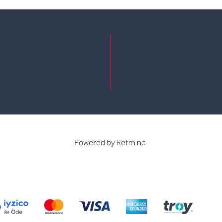
e
kedin
Powered by
Retmind