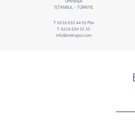
Ümraniye
İSTANBUL - TÜRKİYE
T. 0216 632 44 55 Pbx
F. 0216 634 32 33
info@interspor.com