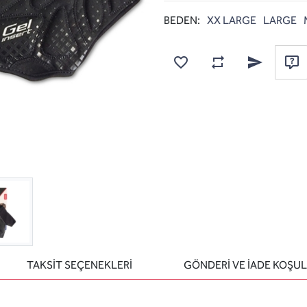
BEDEN:
XX LARGE
LARGE
Karşılaştırma listesine
Favorilere ekle
Arkadaşına e
Sor
TAKSİT SEÇENEKLERİ
GÖNDERİ VE İADE KOŞUL