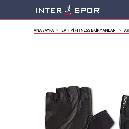
Logo
ANA SAYFA
EV TİPİ FITNESS EKİPMANLARI
A