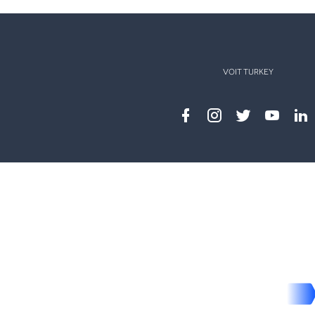
VOIT TURKEY
Facebook
instagram
twitter
youtub
lin