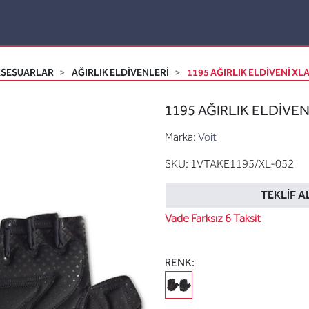
KSESUARLAR
AĞIRLIK ELDIVENLERI
1195 AĞIRLIK ELDİVENİ XLA
1195 AĞIRLIK ELDİVEN
Marka:
Voit
SKU:
1VTAKE1195/XL-052
TEKLIF A
Vade Farksız 6 Taksit
RENK: