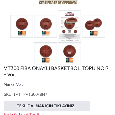
VT300 FIBA ONAYLI BASKETBOL TOPU NO:7
- Voit
Marka:
Voit
SKU:
1VTTPVT300FBN7
TEKLIF ALMAK İÇIN TIKLAYINIZ
Vade Farksız 6 Taksit