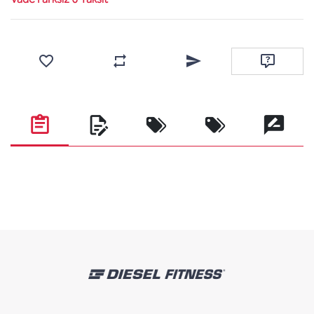
Favorilere ekle
Karşılaştırma listesine ekle
Arkadaşına e-posta ile gönde
Soru sor