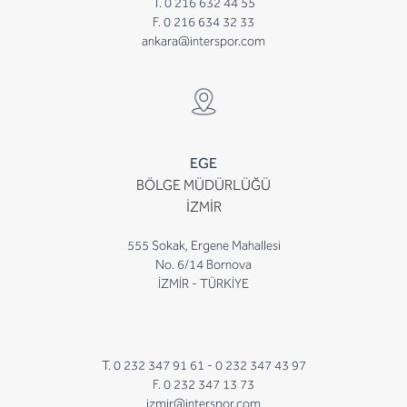
T. 0 216 632 44 55
F. 0 216 634 32 33
ankara@interspor.com
EGE
BÖLGE MÜDÜRLÜĞÜ
İZMİR
555 Sokak, Ergene Mahallesi
No. 6/14 Bornova
İZMİR - TÜRKİYE
T. 0 232 347 91 61 -
0 232 347 43 97
F. 0 232 347 13 73
izmir@interspor.com