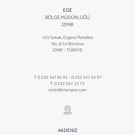
EGE
BÖLGE MÜDÜRLÜĞÜ
İZMİR
555 Sokak, Ergene Mahallesi
No. 6/14 Bornova
İZMİR - TÜRKİYE
T. 0 232 347 91 61 -
0 232 347 43 97
F. 0 232 347 13 73
izmir@interspor.com
AKDENİZ