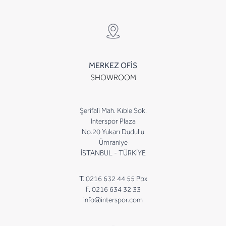
MERKEZ OFİS
SHOWROOM
Şerifali Mah. Kıble Sok.
Interspor Plaza
No.20 Yukarı Dudullu
Ümraniye
İSTANBUL - TÜRKİYE
T. 0216 632 44 55 Pbx
F. 0216 634 32 33
info@interspor.com