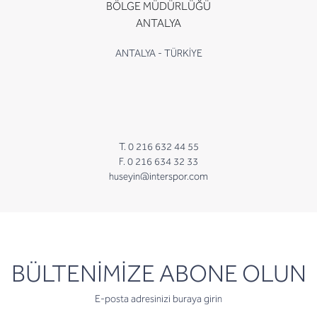
BÖLGE MÜDÜRLÜĞÜ
ANTALYA
ANTALYA - TÜRKİYE
T. 0 216 632 44 55
F. 0 216 634 32 33
huseyin@interspor.com
newsletter
BÜLTENİMİZE ABONE OLUN
E-posta adresinizi buraya girin