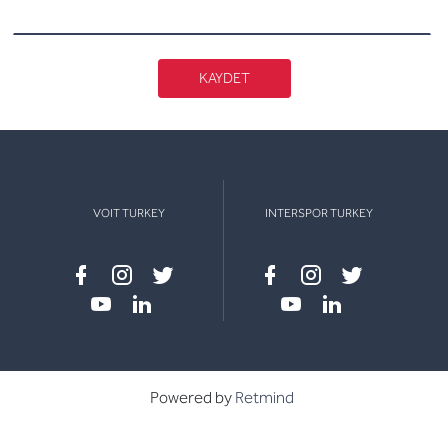
KAYDET
VOIT TURKEY
INTERSPOR TURKEY
Facebook
instagram
twitter
Facebook
instagram
twitter
youtube
linkedin
youtube
linkedin
Powered by
Retmind