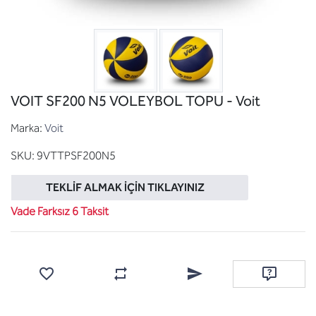
VOIT SF200 N5 VOLEYBOL TOPU - Voit
Marka:
Voit
SKU:
9VTTPSF200N5
TEKLIF ALMAK İÇIN TIKLAYINIZ
Vade Farksız 6 Taksit
Favorilere ekle
Karşılaştırma listesine ekle
Arkadaşına e-posta ile gönde
Soru sor