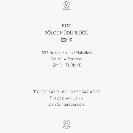
EGE
BÖLGE MÜDÜRLÜĞÜ
İZMİR
555 Sokak, Ergene Mahallesi
No. 6/14 Bornova
İZMİR - TÜRKİYE
T. 0 232 347 91 61 -
0 232 347 43 97
F. 0 232 347 13 73
izmir@interspor.com