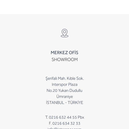
MERKEZ OFİS
SHOWROOM
Şerifali Mah. Kıble Sok.
Interspor Plaza
No.20 Yukarı Dudullu
Ümraniye
İSTANBUL - TÜRKİYE
T. 0216 632 44 55 Pbx
F. 0216 634 32 33