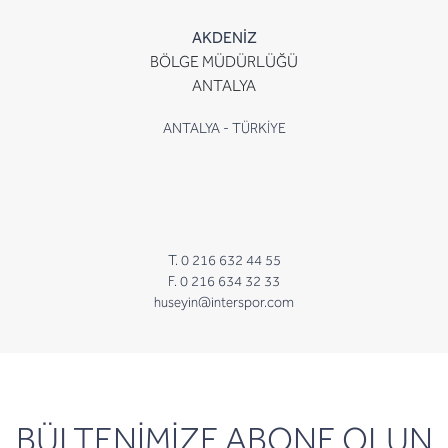
AKDENİZ
BÖLGE MÜDÜRLÜĞÜ
ANTALYA
ANTALYA - TÜRKİYE
T. 0 216 632 44 55
F. 0 216 634 32 33
huseyin@interspor.com
newsletter
BÜLTENİMİZE ABONE OLUN