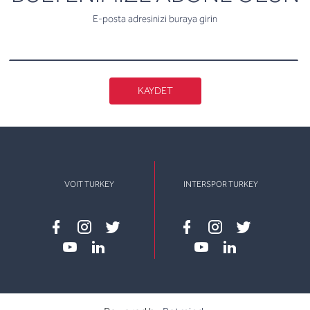
E-posta adresinizi buraya girin
KAYDET
VOIT TURKEY
INTERSPOR TURKEY
Facebook
instagram
twitter
Facebook
instagram
twitter
youtube
linkedin
youtube
linkedin