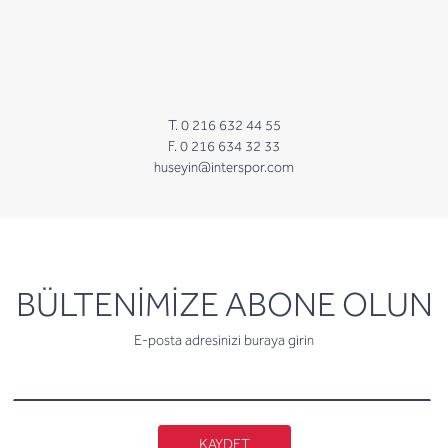
T. 0 216 632 44 55
F. 0 216 634 32 33
huseyin@interspor.com
newsletter
BÜLTENİMİZE ABONE OLUN
E-posta adresinizi buraya girin
KAYDET