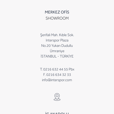
MERKEZ OFİS
SHOWROOM
Şerifali Mah. Kıble Sok.
Interspor Plaza
No.20 Yukarı Dudullu
Ümraniye
İSTANBUL - TÜRKİYE
T. 0216 632 44 55 Pbx
F. 0216 634 32 33
info@interspor.com