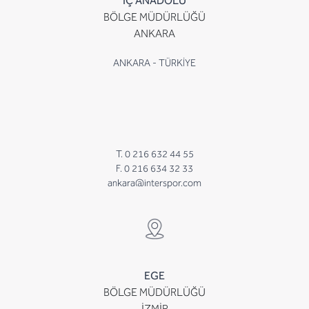
İÇ ANADOLU
BÖLGE MÜDÜRLÜĞÜ
ANKARA
ANKARA - TÜRKİYE
T. 0 216 632 44 55
F. 0 216 634 32 33
ankara@interspor.com
EGE
BÖLGE MÜDÜRLÜĞÜ
İZMİR