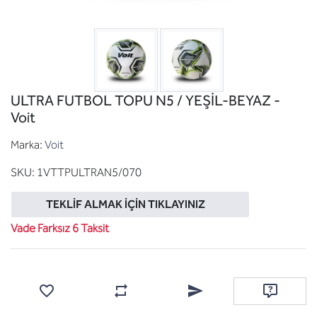
ULTRA FUTBOL TOPU N5 / YEŞİL-BEYAZ -
Voit
Marka:
Voit
SKU:
1VTTPULTRAN5/070
TEKLIF ALMAK İÇIN TIKLAYINIZ
Vade Farksız 6 Taksit
Favorilere ekle
Karşılaştırma listesine ekle
Arkadaşına e-posta ile gönde
Soru sor