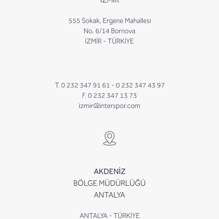
555 Sokak, Ergene Mahallesi
No. 6/14 Bornova
İZMİR - TÜRKİYE
T. 0 232 347 91 61 -
0 232 347 43 97
F. 0 232 347 13 73
izmir@interspor.com
AKDENİZ
BÖLGE MÜDÜRLÜĞÜ
ANTALYA
ANTALYA - TÜRKİYE