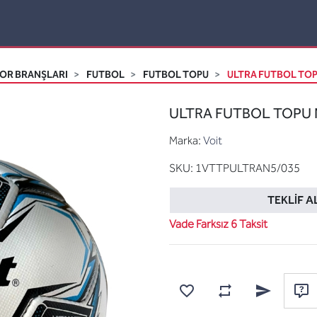
OR BRANŞLARI
FUTBOL
FUTBOL TOPU
ULTRA FUTBOL TOPU
ULTRA FUTBOL TOPU N5
Marka:
Voit
SKU:
1VTTPULTRAN5/035
TEKLIF A
Vade Farksız 6 Taksit
Karşılaştırma listesine
Favorilere ekle
Arkadaşına e
Sor