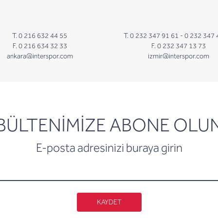
T. 0 216 632 44 55
T. 0 232 347 91 61 -
0 232 347 
F. 0 216 634 32 33
F. 0 232 347 13 73
ankara@interspor.com
izmir@interspor.com
newsletter
BÜLTENİMİZE ABONE OLU
E-posta adresinizi buraya girin
KAYDET