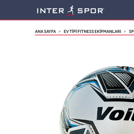
Logo
ANA SAYFA
EV TİPİ FITNESS EKİPMANLARI
SP