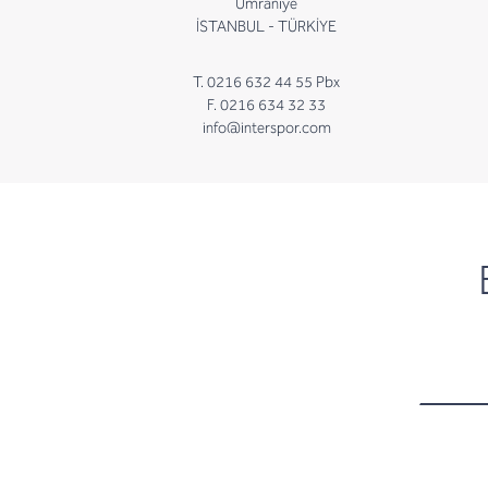
Ümraniye
İSTANBUL - TÜRKİYE
T. 0216 632 44 55 Pbx
F. 0216 634 32 33
info@interspor.com