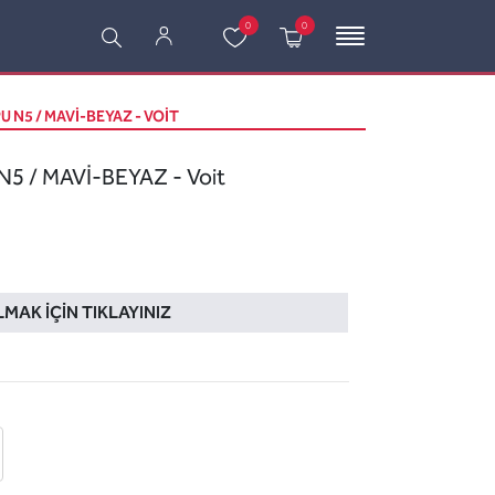
0
0
 N5 / MAVİ-BEYAZ - VOIT
 / MAVİ-BEYAZ - Voit
LMAK İÇIN TIKLAYINIZ
 ekle
-posta ile gönder
u sor