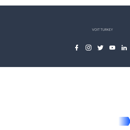
VOIT TURKEY
Facebook
instagram
twitter
youtub
lin