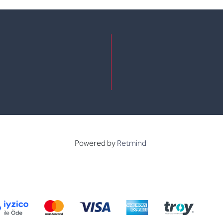
e
kedin
Powered by
Retmind