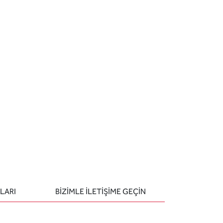
LARI
BIZIMLE ILETIŞIME GEÇIN