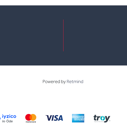
e
kedin
Powered by
Retmind