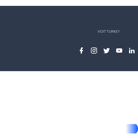
VOIT TURKEY
Facebook
instagram
twitter
youtub
lin