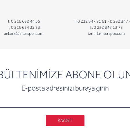
T. 0 216 632 44 55
T. 0 232 347 91 61 -
0 232 347 
F. 0 216 634 32 33
F. 0 232 347 13 73
ankara@interspor.com
izmir@interspor.com
newsletter
BÜLTENİMİZE ABONE OLU
E-posta adresinizi buraya girin
KAYDET