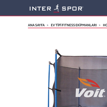
Logo
ANA SAYFA
EV TİPİ FITNESS EKİPMANLARI
HO