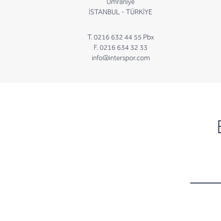
Ümraniye
İSTANBUL - TÜRKİYE
T. 0216 632 44 55 Pbx
F. 0216 634 32 33
info@interspor.com