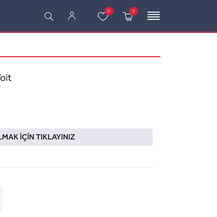
0
0
oit
LMAK İÇIN TIKLAYINIZ
 ekle
-posta ile gönder
u sor