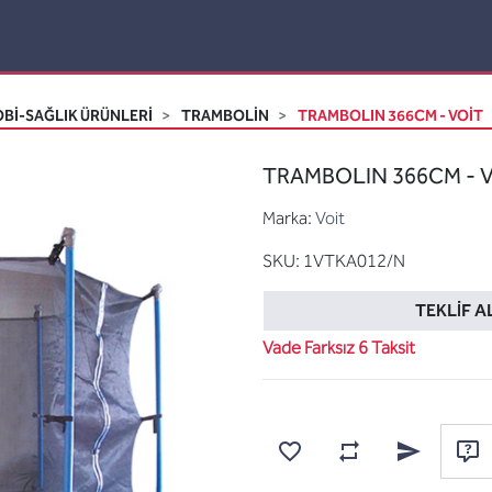
Bİ-SAĞLIK ÜRÜNLERİ
TRAMBOLIN
TRAMBOLIN 366CM - VOIT
TRAMBOLIN 366CM - V
Marka:
Voit
SKU:
1VTKA012/N
TEKLIF A
Vade Farksız 6 Taksit
Karşılaştırma listesine
Favorilere ekle
Arkadaşına e
Sor