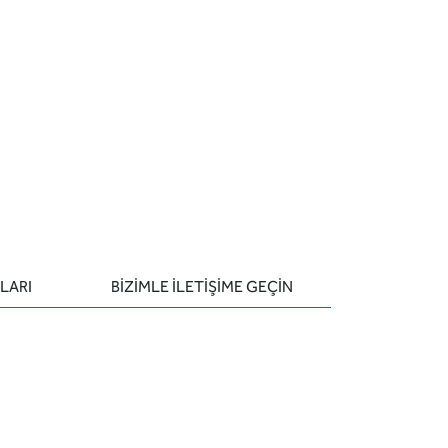
LARI
BIZIMLE ILETIŞIME GEÇIN