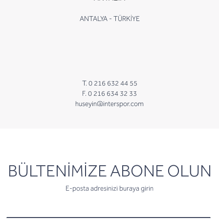
ANTALYA - TÜRKİYE
T. 0 216 632 44 55
F. 0 216 634 32 33
huseyin@interspor.com
newsletter
BÜLTENİMİZE ABONE OLUN
E-posta adresinizi buraya girin