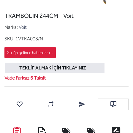
TRAMBOLIN 244CM - Voit
Marka:
Voit
SKU:
1VTKA008/N
TEKLIF ALMAK İÇIN TIKLAYINIZ
Vade Farksız 6 Taksit
Favorilere ekle
Karşılaştırma listesine ekle
Arkadaşına e-posta ile gönde
Soru sor