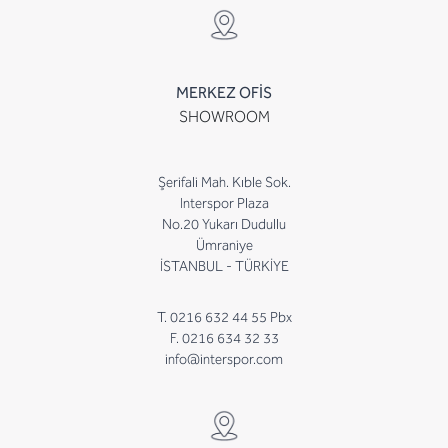
MERKEZ OFİS
SHOWROOM
Şerifali Mah. Kıble Sok.
Interspor Plaza
No.20 Yukarı Dudullu
Ümraniye
İSTANBUL - TÜRKİYE
T. 0216 632 44 55 Pbx
F. 0216 634 32 33
info@interspor.com