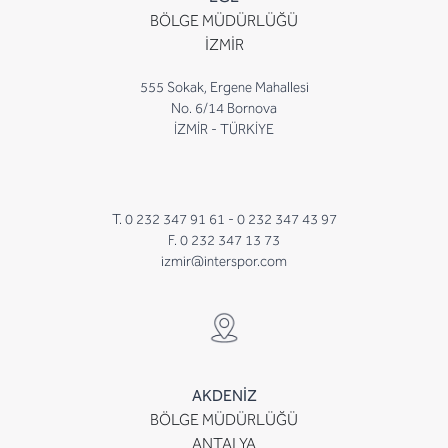
BÖLGE MÜDÜRLÜĞÜ
İZMİR
555 Sokak, Ergene Mahallesi
No. 6/14 Bornova
İZMİR - TÜRKİYE
T. 0 232 347 91 61 -
0 232 347 43 97
F. 0 232 347 13 73
izmir@interspor.com
AKDENİZ
BÖLGE MÜDÜRLÜĞÜ
ANTALYA