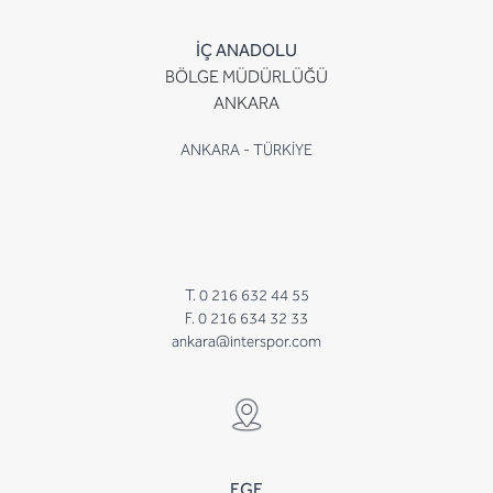
İÇ ANADOLU
BÖLGE MÜDÜRLÜĞÜ
ANKARA
ANKARA - TÜRKİYE
T. 0 216 632 44 55
F. 0 216 634 32 33
ankara@interspor.com
EGE