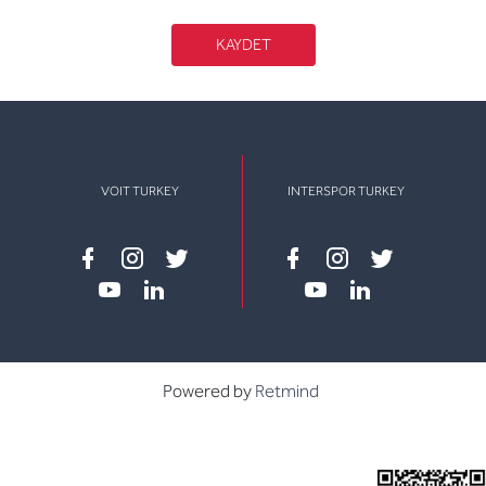
KAYDET
VOIT TURKEY
INTERSPOR TURKEY
Facebook
instagram
twitter
Facebook
instagram
twitter
youtube
linkedin
youtube
linkedin
Powered by
Retmind