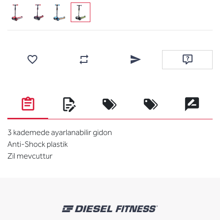
Favorilere ekle
Karşılaştırma listesine ekle
Arkadaşına e-posta ile gönde
Soru sor
3 kademede ayarlanabilir gidon
Anti-Shock plastik
Zil mevcuttur