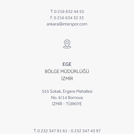
T. 0 216 632 44 55
F. 0 216 634 32 33
ankara@interspor.com
EGE
BÖLGE MÜDÜRLÜĞÜ
İZMİR
555 Sokak, Ergene Mahallesi
No. 6/14 Bornova
İZMİR - TÜRKİYE
T. 0 232 347 91 61 -
0 232 347 43 97