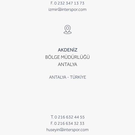
F. 0 232 347 13 73
izmir@interspor.com
AKDENİZ
BÖLGE MÜDÜRLÜĞÜ
ANTALYA
ANTALYA - TÜRKİYE
T. 0 216 632 44 55
F. 0 216 634 32 33
huseyin@interspor.com