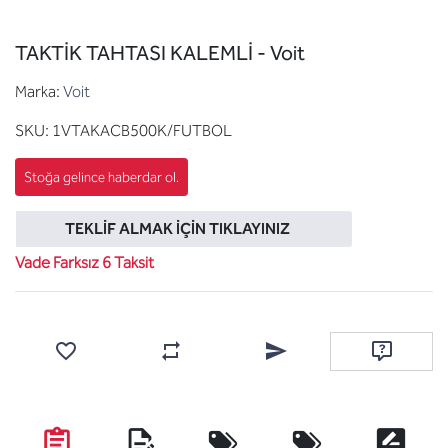
TAKTİK TAHTASI KALEMLİ - Voit
Marka:
Voit
SKU:
1VTAKACB500K/FUTBOL
TEKLIF ALMAK İÇIN TIKLAYINIZ
Vade Farksız 6 Taksit
Favorilere ekle
Karşılaştırma listesine ekle
Arkadaşına e-posta ile gönde
Soru sor