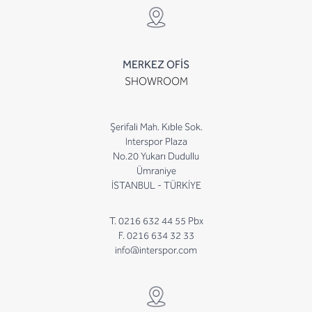
MERKEZ OFİS
SHOWROOM
Şerifali Mah. Kıble Sok.
Interspor Plaza
No.20 Yukarı Dudullu
Ümraniye
İSTANBUL - TÜRKİYE
T. 0216 632 44 55 Pbx
F. 0216 634 32 33
info@interspor.com