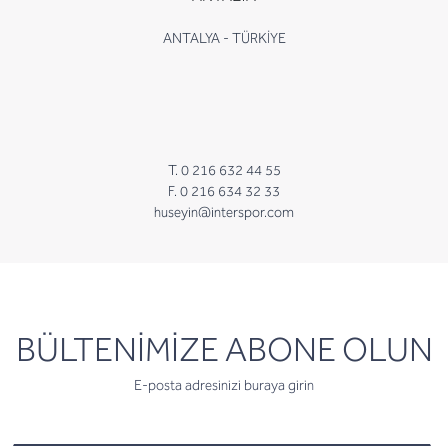
ANTALYA - TÜRKİYE
T. 0 216 632 44 55
F. 0 216 634 32 33
huseyin@interspor.com
newsletter
BÜLTENİMİZE ABONE OLUN
E-posta adresinizi buraya girin