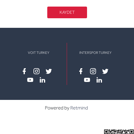
KAYDET
VOIT TURKEY
INTERSPOR TURKEY
Facebook
instagram
twitter
Facebook
instagram
twitter
youtube
linkedin
youtube
linkedin
Powered by
Retmind