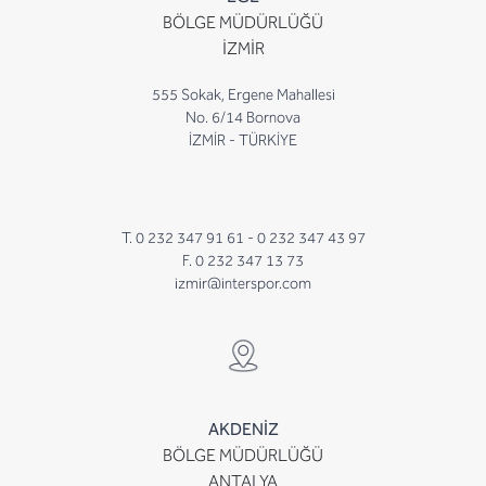
BÖLGE MÜDÜRLÜĞÜ
İZMİR
555 Sokak, Ergene Mahallesi
No. 6/14 Bornova
İZMİR - TÜRKİYE
T. 0 232 347 91 61 -
0 232 347 43 97
F. 0 232 347 13 73
izmir@interspor.com
AKDENİZ
BÖLGE MÜDÜRLÜĞÜ
ANTALYA