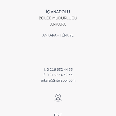
İÇ ANADOLU
BÖLGE MÜDÜRLÜĞÜ
ANKARA
ANKARA - TÜRKİYE
T. 0 216 632 44 55
F. 0 216 634 32 33
ankara@interspor.com
EGE