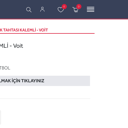
0
0
K TAHTASI KALEMLİ - VOIT
Lİ - Voit
TBOL
LMAK İÇIN TIKLAYINIZ
 ekle
-posta ile gönder
u sor