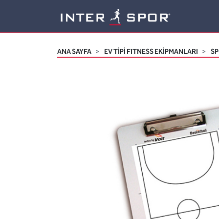
Logo
ANA SAYFA
EV TİPİ FITNESS EKİPMANLARI
SP