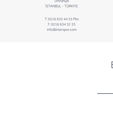
Ümraniye
İSTANBUL - TÜRKİYE
T. 0216 632 44 55 Pbx
F. 0216 634 32 33
info@interspor.com