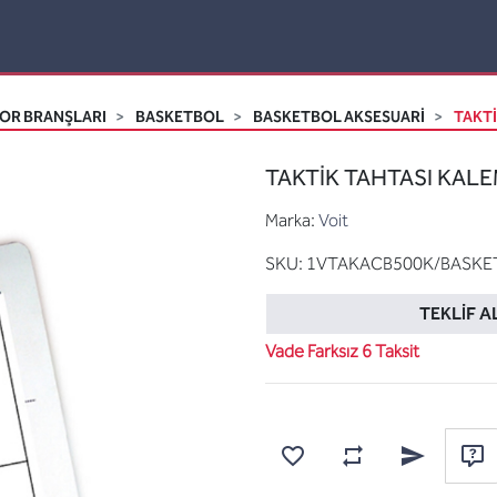
OR BRANŞLARI
BASKETBOL
BASKETBOL AKSESUARI
TAKTİ
TAKTİK TAHTASI KALEM
Marka:
Voit
SKU:
1VTAKACB500K/BASKE
TEKLIF A
Vade Farksız 6 Taksit
Karşılaştırma listesine
Favorilere ekle
Arkadaşına e
Sor