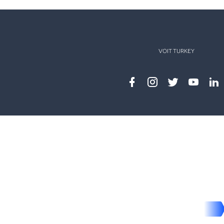
VOIT TURKEY
Facebook
instagram
twitter
youtub
lin