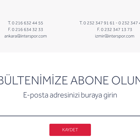
T. 0 216 632 44 55
T. 0 232 347 91 61 -
0 232 347 
F. 0 216 634 32 33
F. 0 232 347 13 73
ankara@interspor.com
izmir@interspor.com
newsletter
BÜLTENİMİZE ABONE OLU
E-posta adresinizi buraya girin
KAYDET