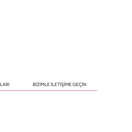
LARI
BIZIMLE ILETIŞIME GEÇIN