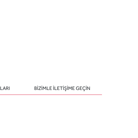
LARI
BIZIMLE ILETIŞIME GEÇIN