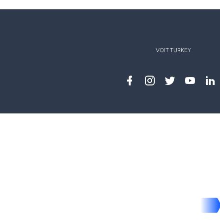
VOIT TURKEY
Facebook
instagram
twitter
youtub
lin