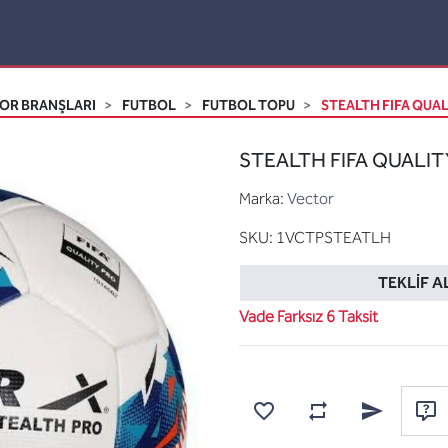
OR BRANŞLARI
FUTBOL
FUTBOL TOPU
STEALTH FIFA QUA
STEALTH FIFA QUALIT
Marka:
Vector
SKU:
1VCTPSTEATLH
TEKLIF A
Vade Farksız 6 Taksit
Karşılaştırma listesine
Favorilere ekle
Arkadaşına e
Sor