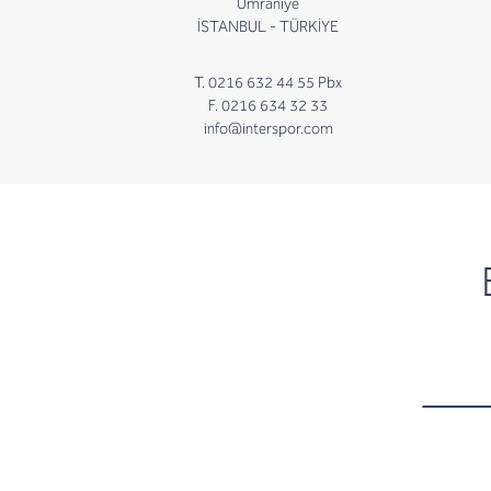
Ümraniye
İSTANBUL - TÜRKİYE
T. 0216 632 44 55 Pbx
F. 0216 634 32 33
info@interspor.com