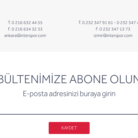
T. 0 216 632 44 55
T. 0 232 347 91 61 -
0 232 347 
F. 0 216 634 32 33
F. 0 232 347 13 73
ankara@interspor.com
izmir@interspor.com
newsletter
BÜLTENİMİZE ABONE OLU
E-posta adresinizi buraya girin
KAYDET