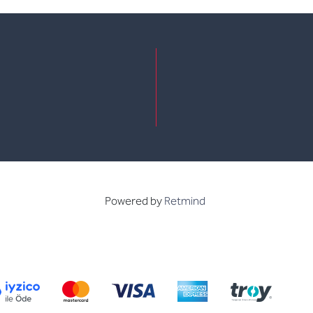
e
kedin
Powered by
Retmind