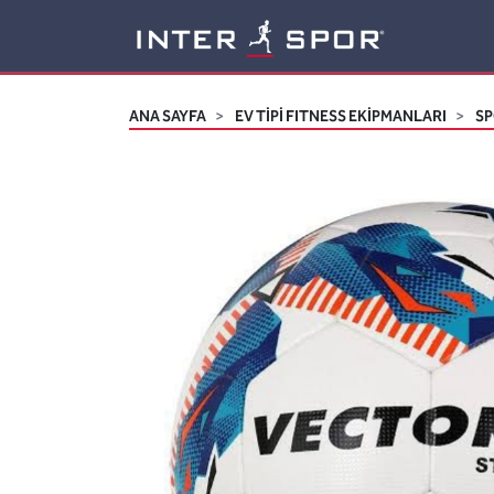
Logo
ANA SAYFA
EV TİPİ FITNESS EKİPMANLARI
SP