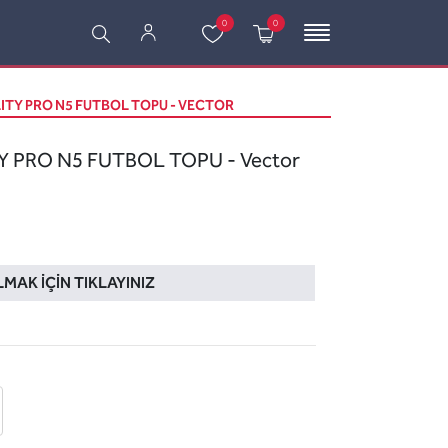
0
0
LITY PRO N5 FUTBOL TOPU - VECTOR
Y PRO N5 FUTBOL TOPU - Vector
LMAK İÇIN TIKLAYINIZ
 ekle
-posta ile gönder
u sor