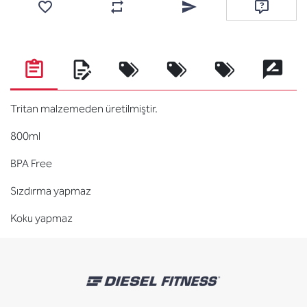
Favorilere ekle
Karşılaştırma listesine ekle
Arkadaşına e-posta ile gönde
Soru sor
Tritan malzemeden üretilmiştir.
800ml
BPA Free
Sızdırma yapmaz
Koku yapmaz