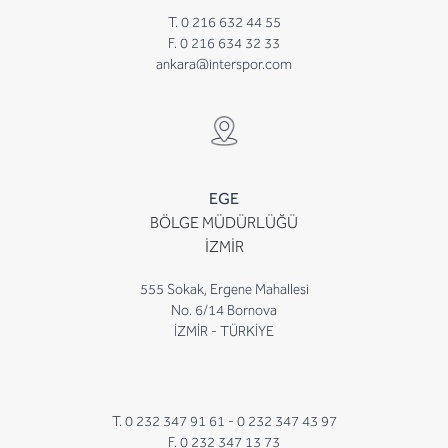
T. 0 216 632 44 55
F. 0 216 634 32 33
ankara@interspor.com
EGE
BÖLGE MÜDÜRLÜĞÜ
İZMİR
555 Sokak, Ergene Mahallesi
No. 6/14 Bornova
İZMİR - TÜRKİYE
T. 0 232 347 91 61 -
0 232 347 43 97
F. 0 232 347 13 73