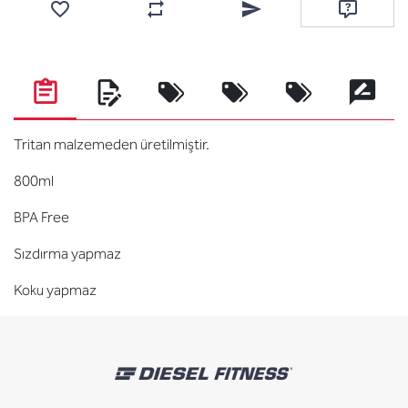
Favorilere ekle
Karşılaştırma listesine ekle
Arkadaşına e-posta ile gönde
Soru sor
Tritan malzemeden üretilmiştir.
800ml
BPA Free
Sızdırma yapmaz
Koku yapmaz