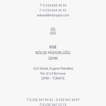
T. 0 216 632 44 55
F. 0 216 634 32 33
ankara@interspor.com
EGE
BÖLGE MÜDÜRLÜĞÜ
İZMİR
555 Sokak, Ergene Mahallesi
No. 6/14 Bornova
İZMİR - TÜRKİYE
T. 0 232 347 91 61 -
0 232 347 43 97
F. 0 232 347 13 73