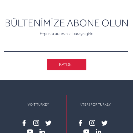
newsletter
BÜLTENİMİZE ABONE OLUN
E-posta adresinizi buraya girin
KAYDET
VOIT TURKEY
INTERSPOR TURKEY
Facebook
instagram
twitter
Facebook
instagram
twitter