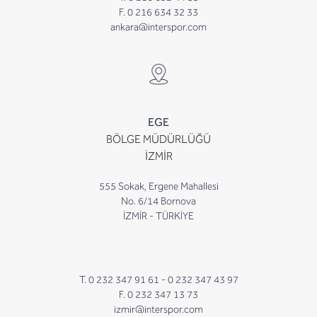
F. 0 216 634 32 33
ankara@interspor.com
EGE
BÖLGE MÜDÜRLÜĞÜ
İZMİR
555 Sokak, Ergene Mahallesi
No. 6/14 Bornova
İZMİR - TÜRKİYE
T. 0 232 347 91 61 -
0 232 347 43 97
F. 0 232 347 13 73
izmir@interspor.com