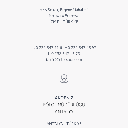
555 Sokak, Ergene Mahallesi
No. 6/14 Bornova
İZMİR - TÜRKİYE
T. 0 232 347 91 61 -
0 232 347 43 97
F. 0 232 347 13 73
izmir@interspor.com
AKDENİZ
BÖLGE MÜDÜRLÜĞÜ
ANTALYA
ANTALYA - TÜRKİYE