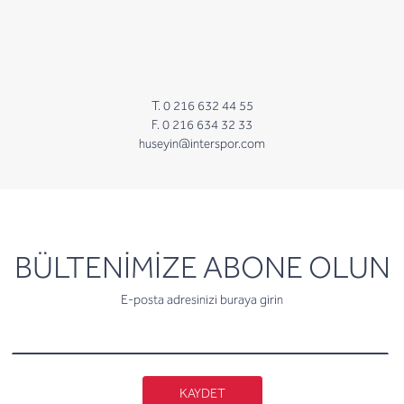
T. 0 216 632 44 55
F. 0 216 634 32 33
huseyin@interspor.com
newsletter
BÜLTENİMİZE ABONE OLUN
E-posta adresinizi buraya girin
KAYDET