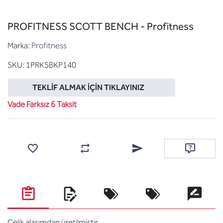
PROFITNESS SCOTT BENCH - Profitness
Marka:
Profitness
SKU:
1PRKSBKP140
TEKLIF ALMAK İÇIN TIKLAYINIZ
Vade Farksız 6 Taksit
Favorilere ekle
Karşılaştırma listesine ekle
Arkadaşına e-posta ile gönde
Soru sor
Çelik alaşımdan üretilmiştir.