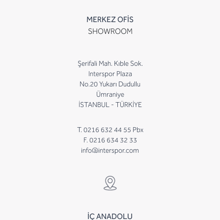
MERKEZ OFİS
SHOWROOM
Şerifali Mah. Kıble Sok.
Interspor Plaza
No.20 Yukarı Dudullu
Ümraniye
İSTANBUL - TÜRKİYE
T. 0216 632 44 55 Pbx
F. 0216 634 32 33
info@interspor.com
İÇ ANADOLU