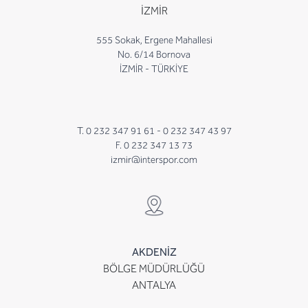
İZMİR
555 Sokak, Ergene Mahallesi
No. 6/14 Bornova
İZMİR - TÜRKİYE
T. 0 232 347 91 61 -
0 232 347 43 97
F. 0 232 347 13 73
izmir@interspor.com
AKDENİZ
BÖLGE MÜDÜRLÜĞÜ
ANTALYA