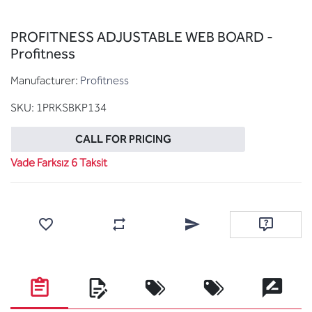
PROFITNESS ADJUSTABLE WEB BOARD -
Profitness
Manufacturer:
Profitness
SKU:
1PRKSBKP134
CALL FOR PRICING
Vade Farksız 6 Taksit
Add to wishlist
Add to compare list
Email a friend
Ask questi