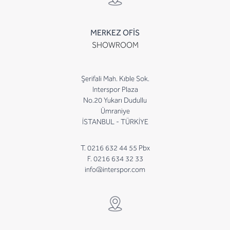
MERKEZ OFİS
SHOWROOM
Şerifali Mah. Kıble Sok.
Interspor Plaza
No.20 Yukarı Dudullu
Ümraniye
İSTANBUL - TÜRKİYE
T. 0216 632 44 55 Pbx
F. 0216 634 32 33
info@interspor.com