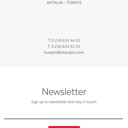
ANTALYA - TÜRKİYE
T. 0 216 632 44 55
F. 0 216 634 32 33
huseyin@interspor.com
newsletter
Newsletter
Sign up to newsletter and stay in touch.