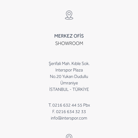
MERKEZ OFİS
SHOWROOM
Şerifali Mah. Kıble Sok.
Interspor Plaza
No.20 Yukarı Dudullu
Ümraniye
İSTANBUL - TÜRKİYE
T. 0216 632 44 55 Pbx
F. 0216 634 32 33
info@interspor.com