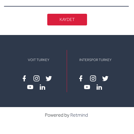
KAYDET
VOIT TURKEY
INTERSPOR TURKEY
Facebook
instagram
twitter
Facebook
instagram
twitter
youtube
linkedin
youtube
linkedin
Powered by
Retmind