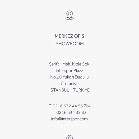
MERKEZ OFİS
SHOWROOM
Şerifali Mah. Kıble Sok.
Interspor Plaza
No.20 Yukarı Dudullu
Ümraniye
İSTANBUL - TÜRKİYE
T. 0216 632 44 55 Pbx
F. 0216 634 32 33
info@interspor.com