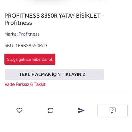
PROFITNESS 8350R YATAY BİSİKLET -
Profitness
Marka:
Profitness
SKU:
1PRBS8350R/D
TEKLIF ALMAK İÇIN TIKLAYINIZ
Vade Farksız 6 Taksit
Favorilere ekle
Karşılaştırma listesine ekle
Arkadaşına e-posta ile gönde
Soru sor