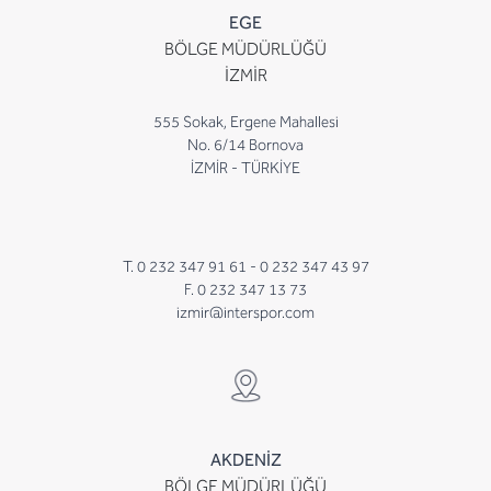
EGE
BÖLGE MÜDÜRLÜĞÜ
İZMİR
555 Sokak, Ergene Mahallesi
No. 6/14 Bornova
İZMİR - TÜRKİYE
T. 0 232 347 91 61 -
0 232 347 43 97
F. 0 232 347 13 73
izmir@interspor.com
AKDENİZ
BÖLGE MÜDÜRLÜĞÜ