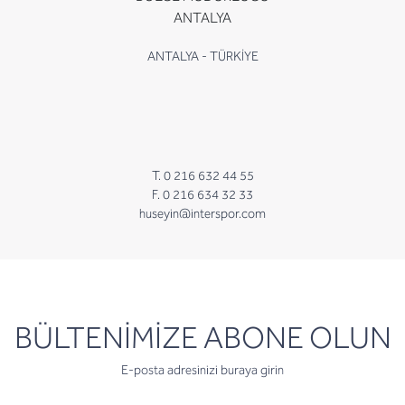
ANTALYA
ANTALYA - TÜRKİYE
T. 0 216 632 44 55
F. 0 216 634 32 33
huseyin@interspor.com
newsletter
BÜLTENİMİZE ABONE OLUN
E-posta adresinizi buraya girin