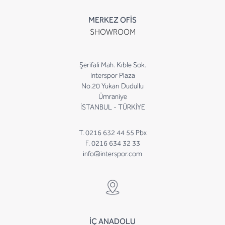
MERKEZ OFİS
SHOWROOM
Şerifali Mah. Kıble Sok.
Interspor Plaza
No.20 Yukarı Dudullu
Ümraniye
İSTANBUL - TÜRKİYE
T. 0216 632 44 55 Pbx
F. 0216 634 32 33
info@interspor.com
İÇ ANADOLU