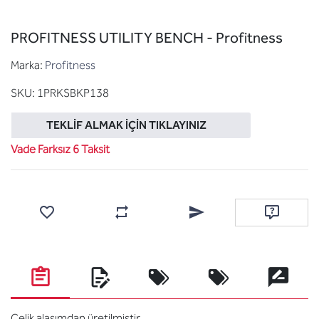
PROFITNESS UTILITY BENCH - Profitness
Marka:
Profitness
SKU:
1PRKSBKP138
TEKLIF ALMAK İÇIN TIKLAYINIZ
Vade Farksız 6 Taksit
Favorilere ekle
Karşılaştırma listesine ekle
Arkadaşına e-posta ile gönde
Soru sor
Çelik alaşımdan üretilmiştir.