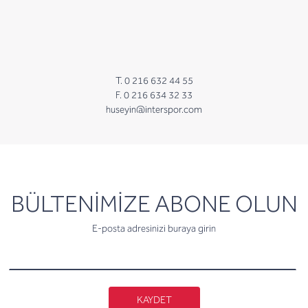
T. 0 216 632 44 55
F. 0 216 634 32 33
huseyin@interspor.com
newsletter
BÜLTENİMİZE ABONE OLUN
E-posta adresinizi buraya girin
KAYDET