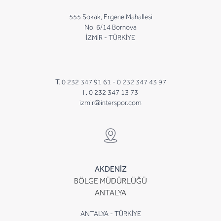
555 Sokak, Ergene Mahallesi
No. 6/14 Bornova
İZMİR - TÜRKİYE
T. 0 232 347 91 61 -
0 232 347 43 97
F. 0 232 347 13 73
izmir@interspor.com
AKDENİZ
BÖLGE MÜDÜRLÜĞÜ
ANTALYA
ANTALYA - TÜRKİYE