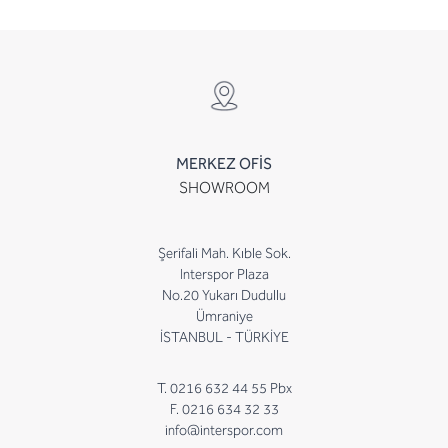
MERKEZ OFİS
SHOWROOM
Şerifali Mah. Kıble Sok.
Interspor Plaza
No.20 Yukarı Dudullu
Ümraniye
İSTANBUL - TÜRKİYE
T. 0216 632 44 55 Pbx
F. 0216 634 32 33
info@interspor.com