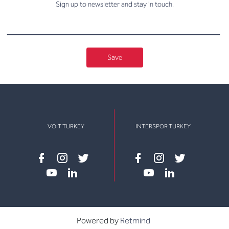
Sign up to newsletter and stay in touch.
Save
VOIT TURKEY
INTERSPOR TURKEY
Facebook
instagram
twitter
Facebook
instagram
twitter
youtube
linkedin
youtube
linkedin
Powered by
Retmind