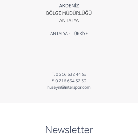
AKDENİZ
BÖLGE MÜDÜRLÜĞÜ
ANTALYA
ANTALYA - TÜRKİYE
T. 0 216 632 44 55
F. 0 216 634 32 33
huseyin@interspor.com
newsletter
Newsletter