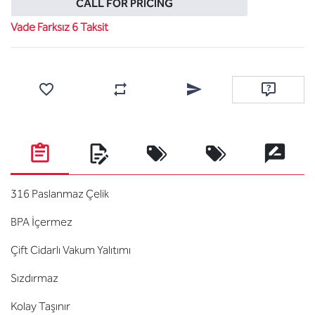
CALL FOR PRICING
Vade Farksız 6 Taksit
Add to wishlist
Add to compare list
Email a friend
Ask questi
316 Paslanmaz Çelik
BPA İçermez
Çift Cidarlı Vakum Yalıtımı
Sızdırmaz
Kolay Taşınır