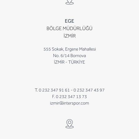
EGE
BÖLGE MÜDÜRLÜĞÜ
İZMİR
555 Sokak, Ergene Mahallesi
No. 6/14 Bornova
İZMİR - TÜRKİYE
T. 0 232 347 91 61 -
0 232 347 43 97
F. 0 232 347 13 73
izmir@interspor.com