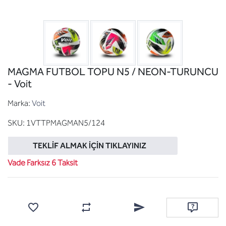
MAGMA FUTBOL TOPU N5 / NEON-TURUNCU
- Voit
Marka:
Voit
SKU:
1VTTPMAGMAN5/124
TEKLIF ALMAK İÇIN TIKLAYINIZ
Vade Farksız 6 Taksit
Favorilere ekle
Karşılaştırma listesine ekle
Arkadaşına e-posta ile gönde
Soru sor