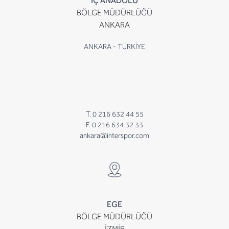
İÇ ANADOLU
BÖLGE MÜDÜRLÜĞÜ
ANKARA
ANKARA - TÜRKİYE
T. 0 216 632 44 55
F. 0 216 634 32 33
ankara@interspor.com
EGE
BÖLGE MÜDÜRLÜĞÜ
İZMİR