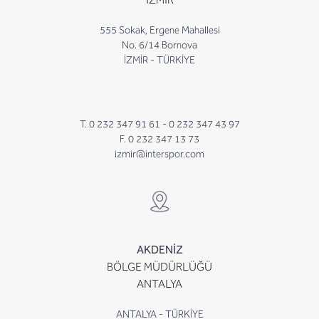
555 Sokak, Ergene Mahallesi
No. 6/14 Bornova
İZMİR - TÜRKİYE
T. 0 232 347 91 61 -
0 232 347 43 97
F. 0 232 347 13 73
izmir@interspor.com
AKDENİZ
BÖLGE MÜDÜRLÜĞÜ
ANTALYA
ANTALYA - TÜRKİYE