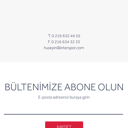
T. 0 216 632 44 55
F. 0 216 634 32 33
huseyin@interspor.com
newsletter
BÜLTENİMİZE ABONE OLUN
E-posta adresinizi buraya girin
KAYDET