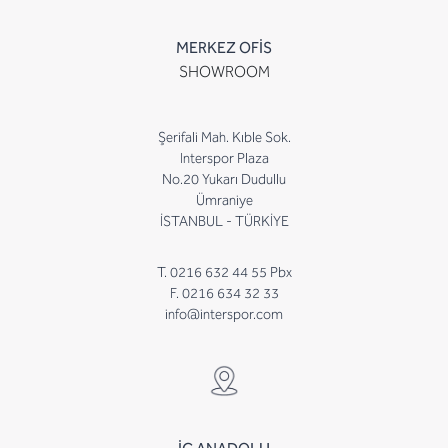
MERKEZ OFİS
SHOWROOM
Şerifali Mah. Kıble Sok.
Interspor Plaza
No.20 Yukarı Dudullu
Ümraniye
İSTANBUL - TÜRKİYE
T. 0216 632 44 55 Pbx
F. 0216 634 32 33
info@interspor.com