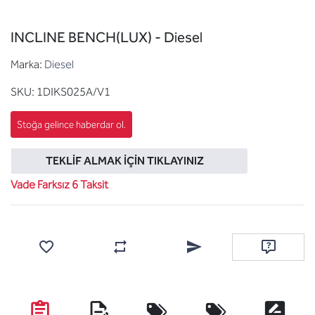
INCLINE BENCH(LUX) - Diesel
Marka:
Diesel
SKU:
1DIKS025A/V1
TEKLIF ALMAK İÇIN TIKLAYINIZ
Vade Farksız 6 Taksit
Favorilere ekle
Karşılaştırma listesine ekle
Arkadaşına e-posta ile gönde
Soru sor