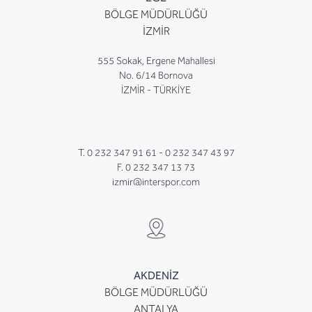
BÖLGE MÜDÜRLÜĞÜ
İZMİR
555 Sokak, Ergene Mahallesi
No. 6/14 Bornova
İZMİR - TÜRKİYE
T. 0 232 347 91 61 -
0 232 347 43 97
F. 0 232 347 13 73
izmir@interspor.com
AKDENİZ
BÖLGE MÜDÜRLÜĞÜ
ANTALYA