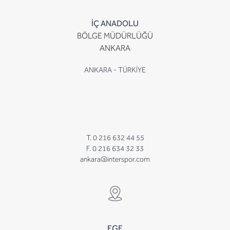
İÇ ANADOLU
BÖLGE MÜDÜRLÜĞÜ
ANKARA
ANKARA - TÜRKİYE
T. 0 216 632 44 55
F. 0 216 634 32 33
ankara@interspor.com
EGE