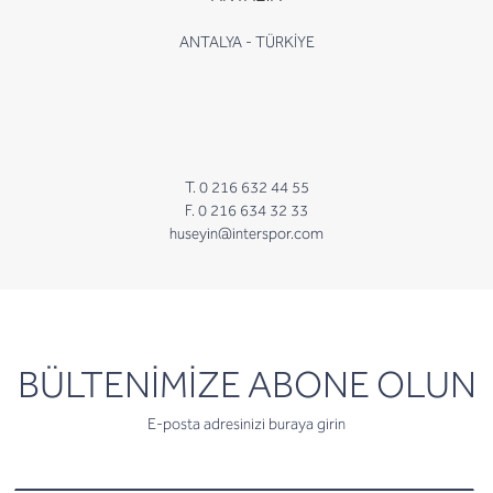
ANTALYA - TÜRKİYE
T. 0 216 632 44 55
F. 0 216 634 32 33
huseyin@interspor.com
newsletter
BÜLTENİMİZE ABONE OLUN
E-posta adresinizi buraya girin