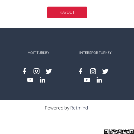
KAYDET
VOIT TURKEY
INTERSPOR TURKEY
Facebook
instagram
twitter
Facebook
instagram
twitter
youtube
linkedin
youtube
linkedin
Powered by
Retmind