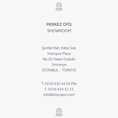
MERKEZ OFİS
SHOWROOM
Şerifali Mah. Kıble Sok.
Interspor Plaza
No.20 Yukarı Dudullu
Ümraniye
İSTANBUL - TÜRKİYE
T. 0216 632 44 55 Pbx
F. 0216 634 32 33
info@interspor.com