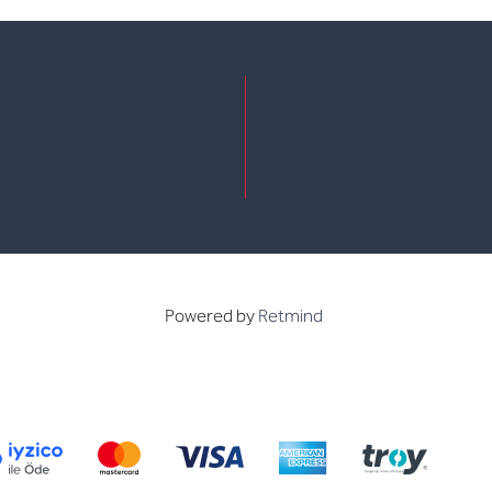
e
kedin
Powered by
Retmind