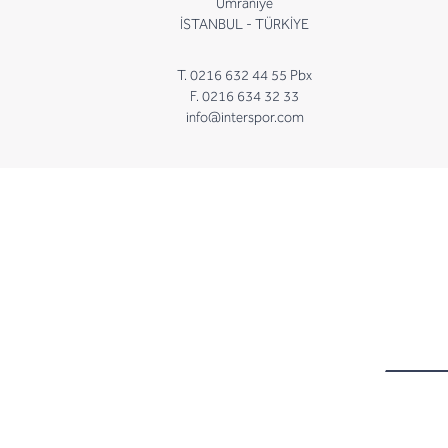
Ümraniye
İSTANBUL - TÜRKİYE
T. 0216 632 44 55 Pbx
F. 0216 634 32 33
info@interspor.com