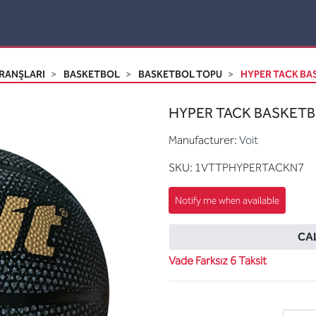
RANŞLARI
BASKETBOL
BASKETBOL TOPU
HYPER TACK BAS
HYPER TACK BASKETBO
Manufacturer:
Voit
SKU:
1VTTPHYPERTACKN7
CAL
Vade Farksız 6 Taksit