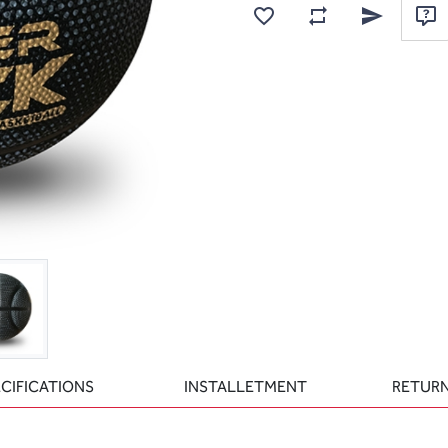
Add to wishlist
Add to compare list
Email a frien
Ask
CIFICATIONS
INSTALLETMENT
RETURN