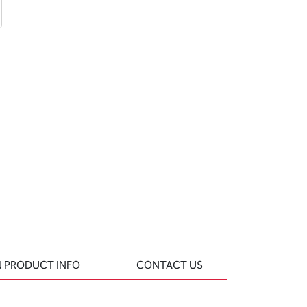
d
 question
 PRODUCT INFO
CONTACT US