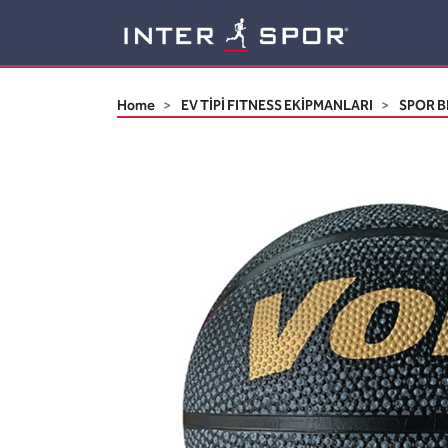
Logo
Home
EV TİPİ FITNESS EKİPMANLARI
SPOR B