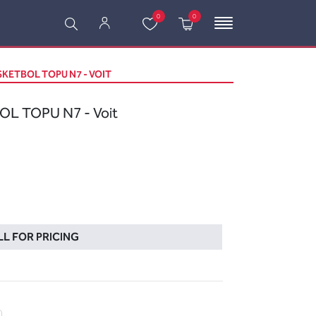
0
0
KETBOL TOPU N7 - VOIT
L TOPU N7 - Voit
L FOR PRICING