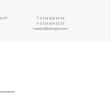
43 97
T. 0 216 632 44 55
F. 0 216 634 32 33
huseyin@interspor.com