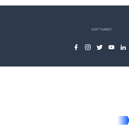
VOIT TURKEY
Facebook
instagram
twitter
youtub
lin