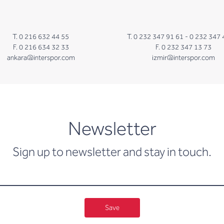
T. 0 216 632 44 55
T. 0 232 347 91 61 -
0 232 347 
F. 0 216 634 32 33
F. 0 232 347 13 73
ankara@interspor.com
izmir@interspor.com
newsletter
Newsletter
Sign up to newsletter and stay in touch.
Save