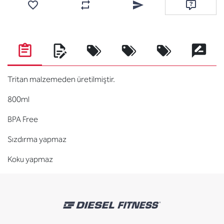
Favorilere ekle
Karşılaştırma listesine ekle
Arkadaşına e-posta ile gönde
Soru sor
Tritan malzemeden üretilmiştir.
800ml
BPA Free
Sızdırma yapmaz
Koku yapmaz