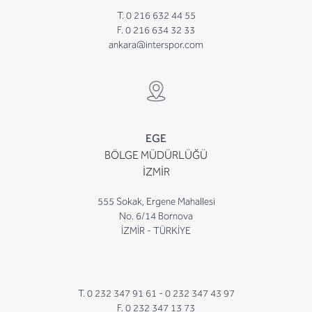
T. 0 216 632 44 55
F. 0 216 634 32 33
ankara@interspor.com
EGE
BÖLGE MÜDÜRLÜĞÜ
İZMİR
555 Sokak, Ergene Mahallesi
No. 6/14 Bornova
İZMİR - TÜRKİYE
T. 0 232 347 91 61 -
0 232 347 43 97
F. 0 232 347 13 73