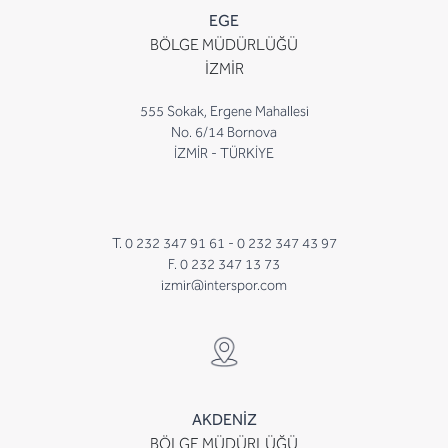
EGE
BÖLGE MÜDÜRLÜĞÜ
İZMİR
555 Sokak, Ergene Mahallesi
No. 6/14 Bornova
İZMİR - TÜRKİYE
T. 0 232 347 91 61 -
0 232 347 43 97
F. 0 232 347 13 73
izmir@interspor.com
AKDENİZ
BÖLGE MÜDÜRLÜĞÜ