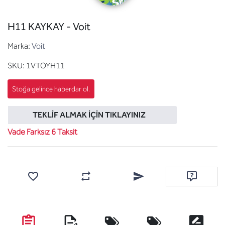
H11 KAYKAY - Voit
Marka:
Voit
SKU:
1VTOYH11
TEKLIF ALMAK İÇIN TIKLAYINIZ
Vade Farksız 6 Taksit
Favorilere ekle
Karşılaştırma listesine ekle
Arkadaşına e-posta ile gönde
Soru sor