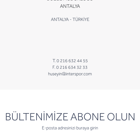
ANTALYA
ANTALYA - TÜRKİYE
T. 0 216 632 44 55
F. 0 216 634 32 33
huseyin@interspor.com
newsletter
BÜLTENİMİZE ABONE OLUN
E-posta adresinizi buraya girin