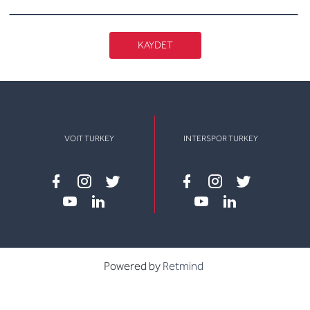
KAYDET
VOIT TURKEY
INTERSPOR TURKEY
Facebook
instagram
twitter
Facebook
instagram
twitter
youtube
linkedin
youtube
linkedin
Powered by
Retmind