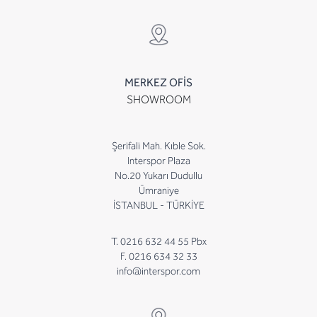
MERKEZ OFİS
SHOWROOM
Şerifali Mah. Kıble Sok.
Interspor Plaza
No.20 Yukarı Dudullu
Ümraniye
İSTANBUL - TÜRKİYE
T. 0216 632 44 55 Pbx
F. 0216 634 32 33
info@interspor.com