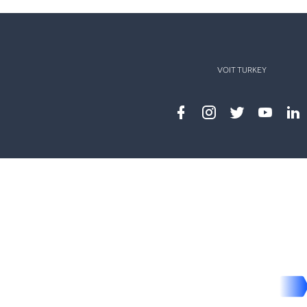
VOIT TURKEY
Facebook
instagram
twitter
youtub
lin