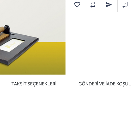
Karşılaştırma listesine
Favorilere ekle
Arkadaşına e
Sor
TAKSİT SEÇENEKLERİ
GÖNDERİ VE İADE KOŞUL