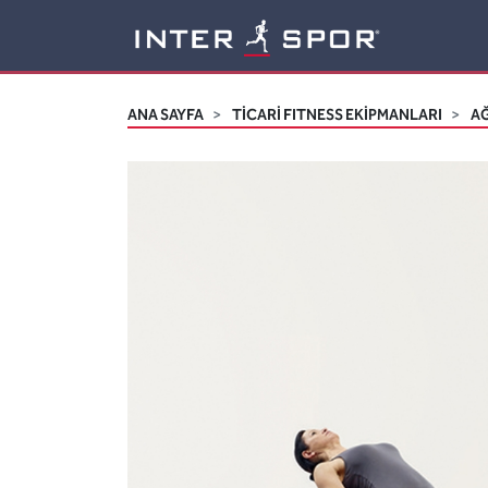
Logo
ANA SAYFA
TİCARİ FITNESS EKİPMANLARI
AĞ