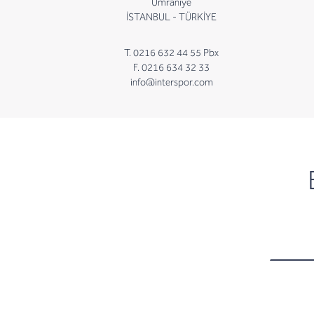
Ümraniye
İSTANBUL - TÜRKİYE
T. 0216 632 44 55 Pbx
F. 0216 634 32 33
info@interspor.com