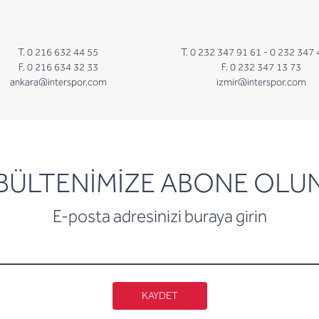
T. 0 216 632 44 55
T. 0 232 347 91 61 -
0 232 347 
F. 0 216 634 32 33
F. 0 232 347 13 73
ankara@interspor.com
izmir@interspor.com
newsletter
BÜLTENİMİZE ABONE OLU
E-posta adresinizi buraya girin
KAYDET