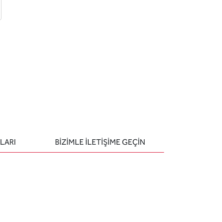
 ekle
-posta ile gönder
u sor
LARI
BIZIMLE ILETIŞIME GEÇIN