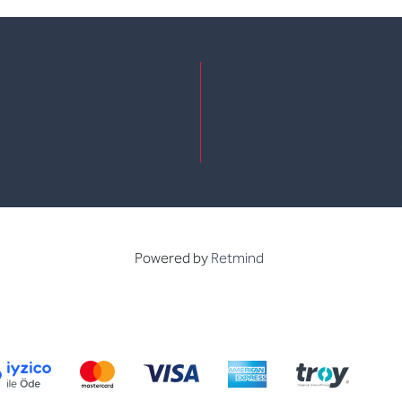
e
kedin
Powered by
Retmind