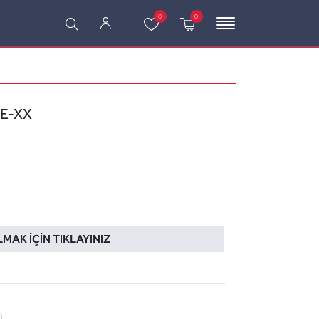
0
0
LE-XX
LMAK İÇIN TIKLAYINIZ