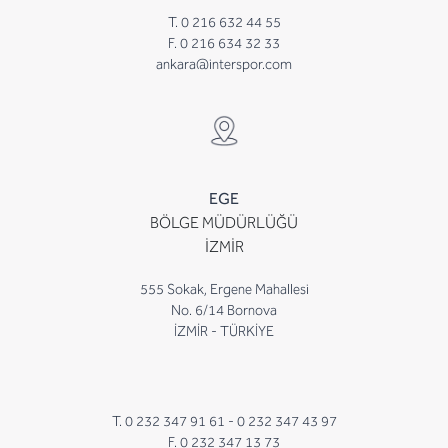
T. 0 216 632 44 55
F. 0 216 634 32 33
ankara@interspor.com
EGE
BÖLGE MÜDÜRLÜĞÜ
İZMİR
555 Sokak, Ergene Mahallesi
No. 6/14 Bornova
İZMİR - TÜRKİYE
T. 0 232 347 91 61 -
0 232 347 43 97
F. 0 232 347 13 73