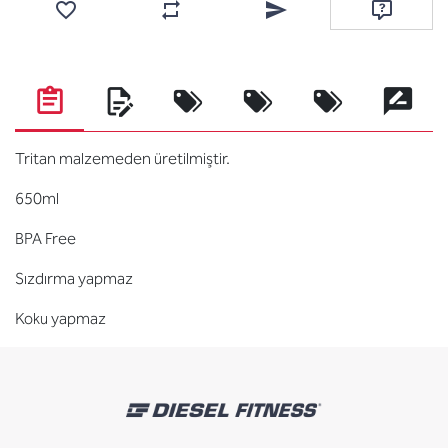
Favorilere ekle
Karşılaştırma listesine ekle
Arkadaşına e-posta ile gönde
Soru sor
Tritan malzemeden üretilmiştir.
650ml
BPA Free
Sızdırma yapmaz
Koku yapmaz