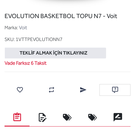
EVOLUTION BASKETBOL TOPU N7 - Voit
Marka:
Voit
SKU:
1VTTPEVOLUTIONN7
TEKLIF ALMAK İÇIN TIKLAYINIZ
Vade Farksız 6 Taksit
Favorilere ekle
Karşılaştırma listesine ekle
Arkadaşına e-posta ile gönde
Soru sor