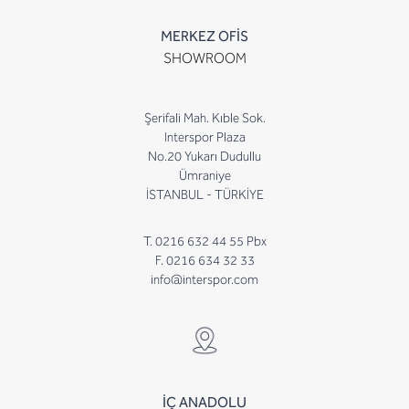
MERKEZ OFİS
SHOWROOM
Şerifali Mah. Kıble Sok.
Interspor Plaza
No.20 Yukarı Dudullu
Ümraniye
İSTANBUL - TÜRKİYE
T. 0216 632 44 55 Pbx
F. 0216 634 32 33
info@interspor.com
İÇ ANADOLU