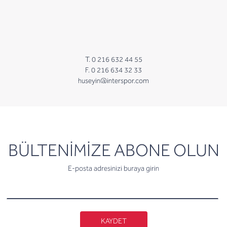
T. 0 216 632 44 55
F. 0 216 634 32 33
huseyin@interspor.com
newsletter
BÜLTENİMİZE ABONE OLUN
E-posta adresinizi buraya girin
KAYDET