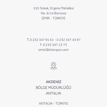
555 Sokak, Ergene Mahallesi
No. 6/14 Bornova
İZMİR - TÜRKİYE
T. 0 232 347 91 61 -
0 232 347 43 97
F. 0 232 347 13 73
izmir@interspor.com
AKDENİZ
BÖLGE MÜDÜRLÜĞÜ
ANTALYA
ANTALYA - TÜRKİYE