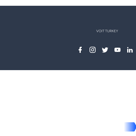
VOIT TURKEY
Facebook
instagram
twitter
youtub
lin