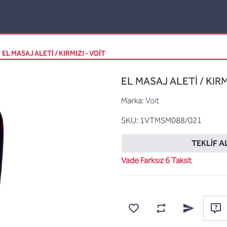
EL MASAJ ALETİ / KIRMIZI - VOIT
EL MASAJ ALETİ / KIRMI
Marka:
Voit
SKU:
1VTMSM088/021
TEKLIF A
Vade Farksız 6 Taksit
Karşılaştırma listesine
Favorilere ekle
Arkadaşına e
Sor