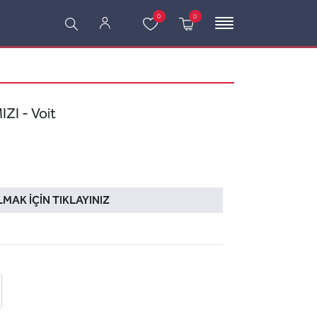
0
0
ZI - Voit
LMAK İÇIN TIKLAYINIZ
 ekle
-posta ile gönder
u sor