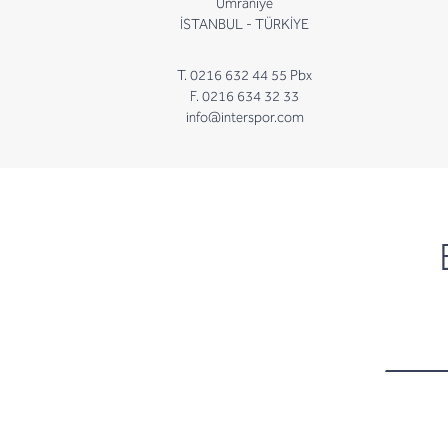
Ümraniye
İSTANBUL - TÜRKİYE
T. 0216 632 44 55 Pbx
F. 0216 634 32 33
info@interspor.com