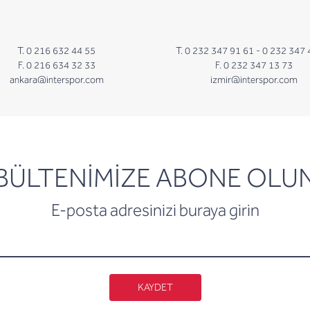
T. 0 216 632 44 55
T. 0 232 347 91 61 -
0 232 347 
F. 0 216 634 32 33
F. 0 232 347 13 73
ankara@interspor.com
izmir@interspor.com
newsletter
BÜLTENİMİZE ABONE OLU
E-posta adresinizi buraya girin
KAYDET