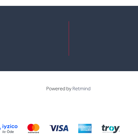
e
kedin
Powered by
Retmind