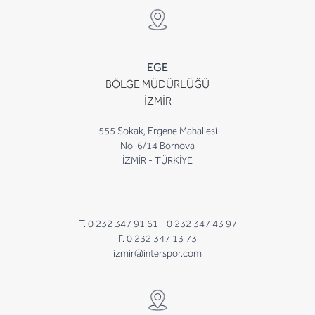
EGE
BÖLGE MÜDÜRLÜĞÜ
İZMİR
555 Sokak, Ergene Mahallesi
No. 6/14 Bornova
İZMİR - TÜRKİYE
T. 0 232 347 91 61 -
0 232 347 43 97
F. 0 232 347 13 73
izmir@interspor.com