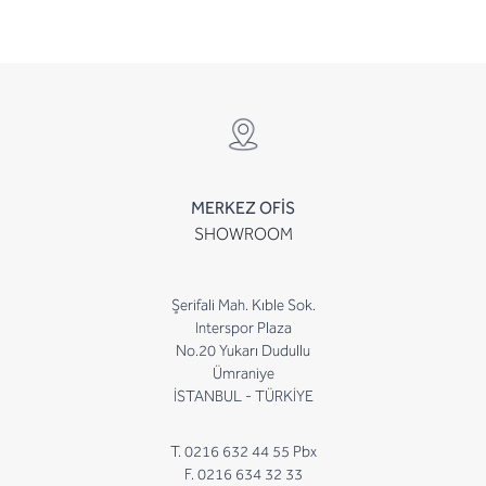
MERKEZ OFİS
SHOWROOM
Şerifali Mah. Kıble Sok.
Interspor Plaza
No.20 Yukarı Dudullu
Ümraniye
İSTANBUL - TÜRKİYE
T. 0216 632 44 55 Pbx
F. 0216 634 32 33