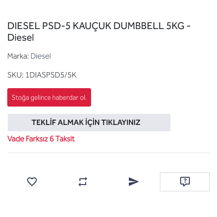
DIESEL PSD-5 KAUÇUK DUMBBELL 5KG -
Diesel
Marka:
Diesel
SKU:
1DIASPSD5/5K
TEKLIF ALMAK İÇIN TIKLAYINIZ
Vade Farksız 6 Taksit
Favorilere ekle
Karşılaştırma listesine ekle
Arkadaşına e-posta ile gönde
Soru sor