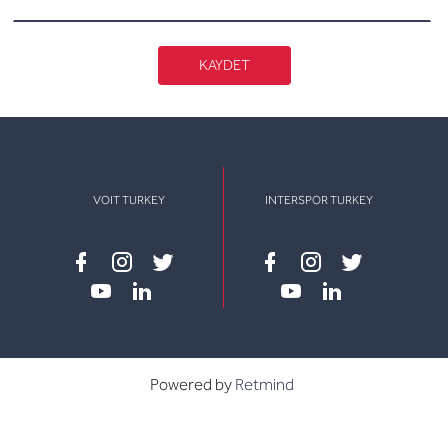
KAYDET
VOIT TURKEY
INTERSPOR TURKEY
Facebook
instagram
twitter
Facebook
instagram
twitter
youtube
linkedin
youtube
linkedin
Powered by
Retmind