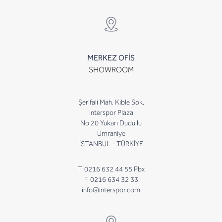
MERKEZ OFİS
SHOWROOM
Şerifali Mah. Kıble Sok.
Interspor Plaza
No.20 Yukarı Dudullu
Ümraniye
İSTANBUL - TÜRKİYE
T. 0216 632 44 55 Pbx
F. 0216 634 32 33
info@interspor.com