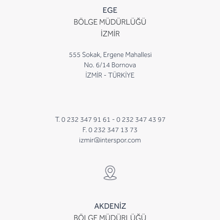
EGE
BÖLGE MÜDÜRLÜĞÜ
İZMİR
555 Sokak, Ergene Mahallesi
No. 6/14 Bornova
İZMİR - TÜRKİYE
T. 0 232 347 91 61 -
0 232 347 43 97
F. 0 232 347 13 73
izmir@interspor.com
AKDENİZ
BÖLGE MÜDÜRLÜĞÜ