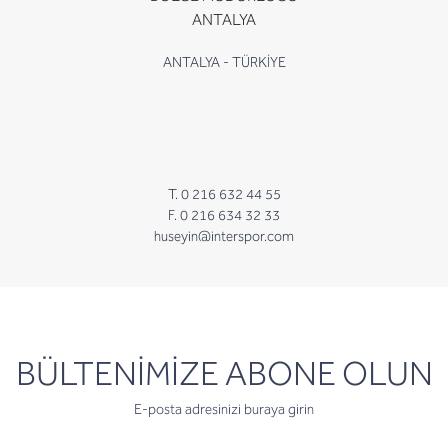
ANTALYA
ANTALYA - TÜRKİYE
T. 0 216 632 44 55
F. 0 216 634 32 33
huseyin@interspor.com
newsletter
BÜLTENİMİZE ABONE OLUN
E-posta adresinizi buraya girin