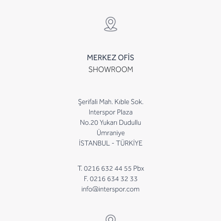
MERKEZ OFİS
SHOWROOM
Şerifali Mah. Kıble Sok.
Interspor Plaza
No.20 Yukarı Dudullu
Ümraniye
İSTANBUL - TÜRKİYE
T. 0216 632 44 55 Pbx
F. 0216 634 32 33
info@interspor.com