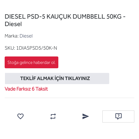
DIESEL PSD-5 KAUÇUK DUMBBELL 50KG -
Diesel
Marka:
Diesel
SKU:
1DIASPSD5/50K-N
TEKLIF ALMAK İÇIN TIKLAYINIZ
Vade Farksız 6 Taksit
Favorilere ekle
Karşılaştırma listesine ekle
Arkadaşına e-posta ile gönde
Soru sor