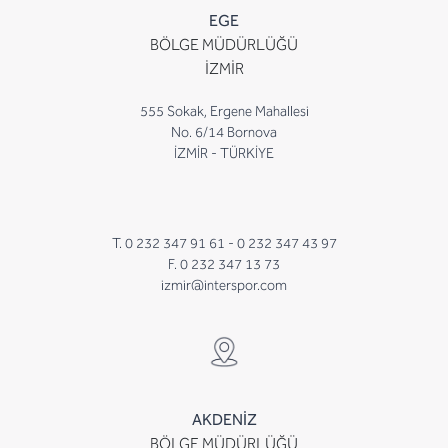
EGE
BÖLGE MÜDÜRLÜĞÜ
İZMİR
555 Sokak, Ergene Mahallesi
No. 6/14 Bornova
İZMİR - TÜRKİYE
T. 0 232 347 91 61 -
0 232 347 43 97
F. 0 232 347 13 73
izmir@interspor.com
AKDENİZ
BÖLGE MÜDÜRLÜĞÜ