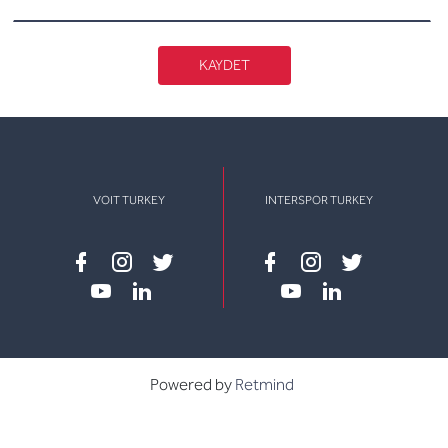
KAYDET
VOIT TURKEY
INTERSPOR TURKEY
Facebook
instagram
twitter
Facebook
instagram
twitter
youtube
linkedin
youtube
linkedin
Powered by
Retmind