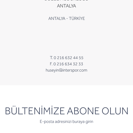
ANTALYA
ANTALYA - TÜRKİYE
T. 0 216 632 44 55
F. 0 216 634 32 33
huseyin@interspor.com
newsletter
BÜLTENİMİZE ABONE OLUN
E-posta adresinizi buraya girin