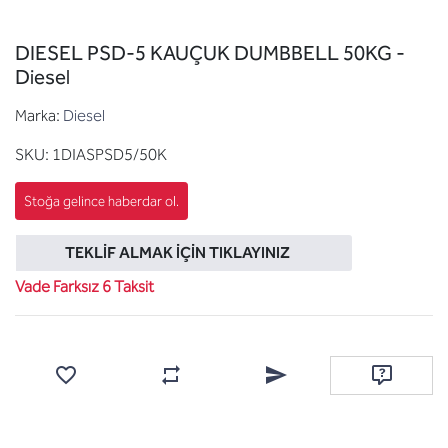
DIESEL PSD-5 KAUÇUK DUMBBELL 50KG -
Diesel
Marka:
Diesel
SKU:
1DIASPSD5/50K
TEKLIF ALMAK İÇIN TIKLAYINIZ
Vade Farksız 6 Taksit
Favorilere ekle
Karşılaştırma listesine ekle
Arkadaşına e-posta ile gönde
Soru sor