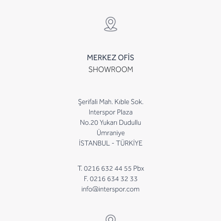
MERKEZ OFİS
SHOWROOM
Şerifali Mah. Kıble Sok.
Interspor Plaza
No.20 Yukarı Dudullu
Ümraniye
İSTANBUL - TÜRKİYE
T. 0216 632 44 55 Pbx
F. 0216 634 32 33
info@interspor.com