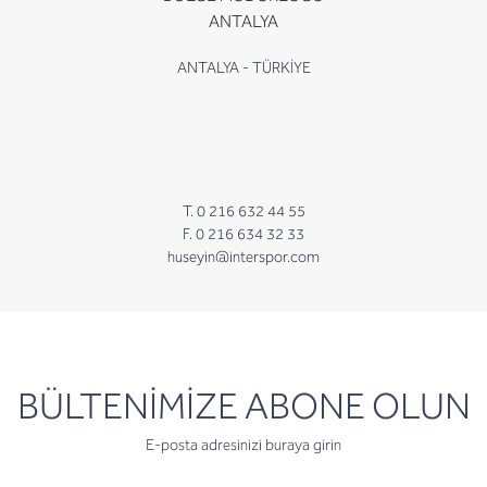
ANTALYA
ANTALYA - TÜRKİYE
T. 0 216 632 44 55
F. 0 216 634 32 33
huseyin@interspor.com
newsletter
BÜLTENİMİZE ABONE OLUN
E-posta adresinizi buraya girin