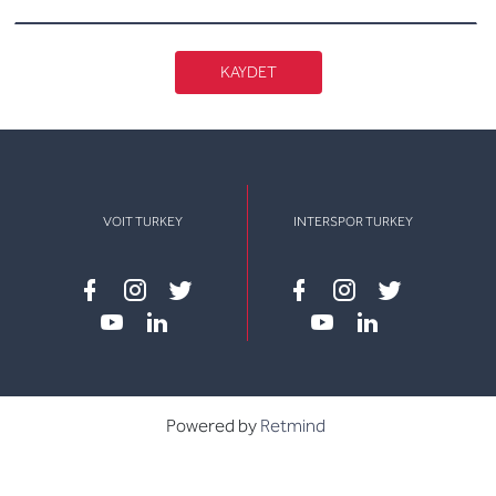
KAYDET
VOIT TURKEY
INTERSPOR TURKEY
Facebook
instagram
twitter
Facebook
instagram
twitter
youtube
linkedin
youtube
linkedin
Powered by
Retmind