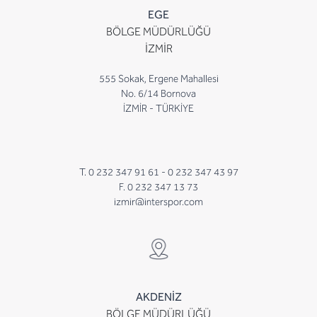
EGE
BÖLGE MÜDÜRLÜĞÜ
İZMİR
555 Sokak, Ergene Mahallesi
No. 6/14 Bornova
İZMİR - TÜRKİYE
T. 0 232 347 91 61 -
0 232 347 43 97
F. 0 232 347 13 73
izmir@interspor.com
AKDENİZ
BÖLGE MÜDÜRLÜĞÜ