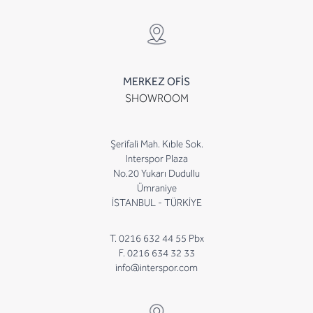
MERKEZ OFİS
SHOWROOM
Şerifali Mah. Kıble Sok.
Interspor Plaza
No.20 Yukarı Dudullu
Ümraniye
İSTANBUL - TÜRKİYE
T. 0216 632 44 55 Pbx
F. 0216 634 32 33
info@interspor.com