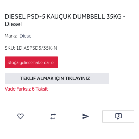
DIESEL PSD-5 KAUÇUK DUMBBELL 35KG -
Diesel
Marka:
Diesel
SKU:
1DIASPSD5/35K-N
TEKLIF ALMAK İÇIN TIKLAYINIZ
Vade Farksız 6 Taksit
Favorilere ekle
Karşılaştırma listesine ekle
Arkadaşına e-posta ile gönde
Soru sor