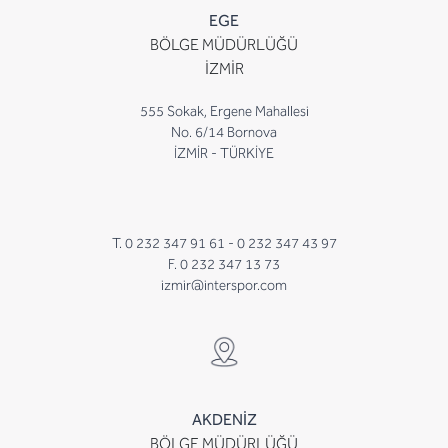
EGE
BÖLGE MÜDÜRLÜĞÜ
İZMİR
555 Sokak, Ergene Mahallesi
No. 6/14 Bornova
İZMİR - TÜRKİYE
T. 0 232 347 91 61 -
0 232 347 43 97
F. 0 232 347 13 73
izmir@interspor.com
AKDENİZ
BÖLGE MÜDÜRLÜĞÜ