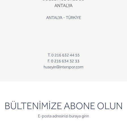
ANTALYA
ANTALYA - TÜRKİYE
T. 0 216 632 44 55
F. 0 216 634 32 33
huseyin@interspor.com
newsletter
BÜLTENİMİZE ABONE OLUN
E-posta adresinizi buraya girin