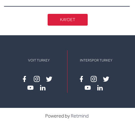
KAYDET
VOIT TURKEY
INTERSPOR TURKEY
Facebook
instagram
twitter
Facebook
instagram
twitter
youtube
linkedin
youtube
linkedin
Powered by
Retmind