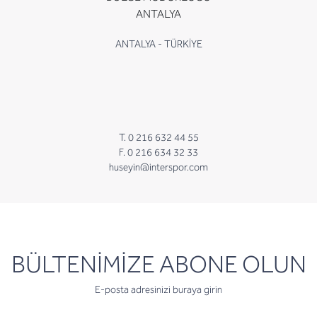
ANTALYA
ANTALYA - TÜRKİYE
T. 0 216 632 44 55
F. 0 216 634 32 33
huseyin@interspor.com
newsletter
BÜLTENİMİZE ABONE OLUN
E-posta adresinizi buraya girin