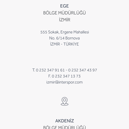
EGE
BÖLGE MÜDÜRLÜĞÜ
İZMİR
555 Sokak, Ergene Mahallesi
No. 6/14 Bornova
İZMİR - TÜRKİYE
T. 0 232 347 91 61 -
0 232 347 43 97
F. 0 232 347 13 73
izmir@interspor.com
AKDENİZ
BÖLGE MÜDÜRLÜĞÜ