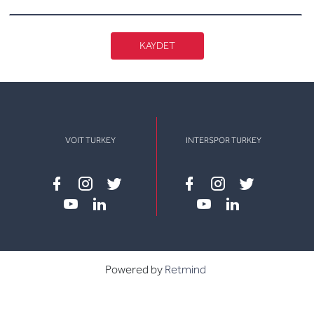
KAYDET
VOIT TURKEY
INTERSPOR TURKEY
Facebook
instagram
twitter
Facebook
instagram
twitter
youtube
linkedin
youtube
linkedin
Powered by
Retmind