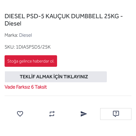
DIESEL PSD-5 KAUÇUK DUMBBELL 25KG -
Diesel
Marka:
Diesel
SKU:
1DIASPSD5/25K
TEKLIF ALMAK İÇIN TIKLAYINIZ
Vade Farksız 6 Taksit
Favorilere ekle
Karşılaştırma listesine ekle
Arkadaşına e-posta ile gönde
Soru sor