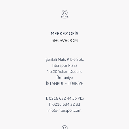
MERKEZ OFİS
SHOWROOM
Şerifali Mah. Kıble Sok.
Interspor Plaza
No.20 Yukarı Dudullu
Ümraniye
İSTANBUL - TÜRKİYE
T. 0216 632 44 55 Pbx
F. 0216 634 32 33
info@interspor.com