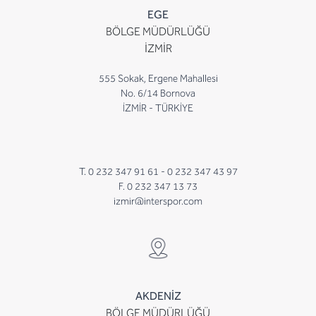
EGE
BÖLGE MÜDÜRLÜĞÜ
İZMİR
555 Sokak, Ergene Mahallesi
No. 6/14 Bornova
İZMİR - TÜRKİYE
T. 0 232 347 91 61 -
0 232 347 43 97
F. 0 232 347 13 73
izmir@interspor.com
AKDENİZ
BÖLGE MÜDÜRLÜĞÜ