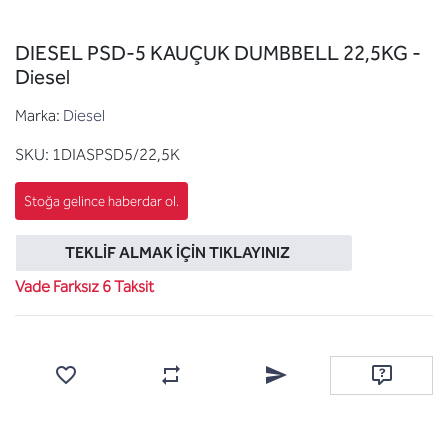
DIESEL PSD-5 KAUÇUK DUMBBELL 22,5KG -
Diesel
Marka:
Diesel
SKU:
1DIASPSD5/22,5K
TEKLIF ALMAK İÇIN TIKLAYINIZ
Vade Farksız 6 Taksit
Favorilere ekle
Karşılaştırma listesine ekle
Arkadaşına e-posta ile gönde
Soru sor