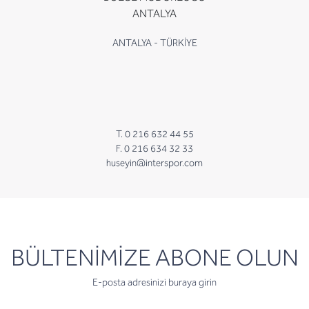
ANTALYA
ANTALYA - TÜRKİYE
T. 0 216 632 44 55
F. 0 216 634 32 33
huseyin@interspor.com
newsletter
BÜLTENİMİZE ABONE OLUN
E-posta adresinizi buraya girin