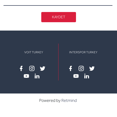
KAYDET
VOIT TURKEY
INTERSPOR TURKEY
Facebook
instagram
twitter
Facebook
instagram
twitter
youtube
linkedin
youtube
linkedin
Powered by
Retmind