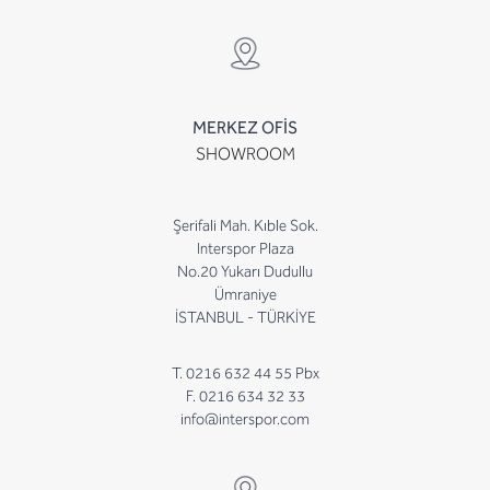
MERKEZ OFİS
SHOWROOM
Şerifali Mah. Kıble Sok.
Interspor Plaza
No.20 Yukarı Dudullu
Ümraniye
İSTANBUL - TÜRKİYE
T. 0216 632 44 55 Pbx
F. 0216 634 32 33
info@interspor.com