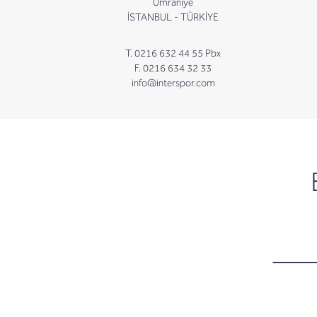
Ümraniye
İSTANBUL - TÜRKİYE
T. 0216 632 44 55 Pbx
F. 0216 634 32 33
info@interspor.com