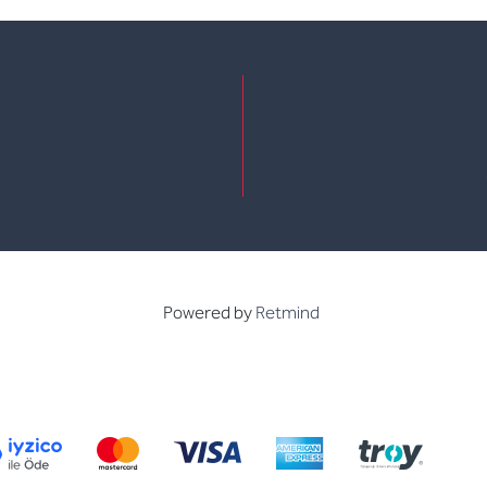
e
kedin
Powered by
Retmind