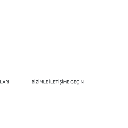
LARI
BIZIMLE ILETIŞIME GEÇIN