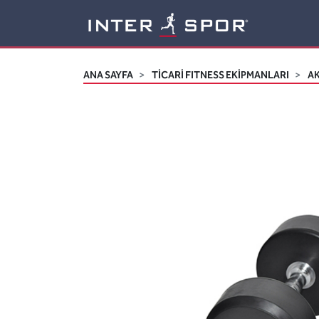
Logo
ANA SAYFA
TİCARİ FITNESS EKİPMANLARI
A