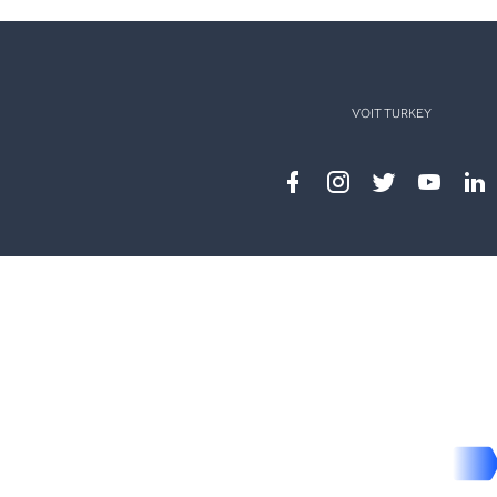
VOIT TURKEY
Facebook
instagram
twitter
youtub
lin