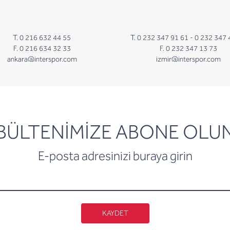
T. 0 216 632 44 55
T. 0 232 347 91 61 -
0 232 347 
F. 0 216 634 32 33
F. 0 232 347 13 73
ankara@interspor.com
izmir@interspor.com
newsletter
BÜLTENİMİZE ABONE OLU
E-posta adresinizi buraya girin
KAYDET