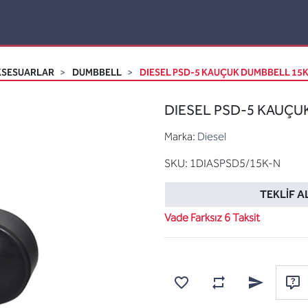
KSESUARLAR
DUMBBELL
DIESEL PSD-5 KAUÇUK DUMBBELL 15KG
DIESEL PSD-5 KAUÇUK
Marka:
Diesel
SKU:
1DIASPSD5/15K-N
TEKLIF A
Vade Farksız 6 Taksit
Karşılaştırma listesine
Favorilere ekle
Arkadaşına e
Sor