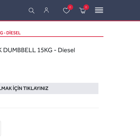
0
0
 - DIESEL
 DUMBBELL 15KG - Diesel
LMAK İÇIN TIKLAYINIZ
 ekle
-posta ile gönder
u sor