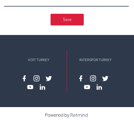
Save
VOIT TURKEY
INTERSPOR TURKEY
Facebook
instagram
twitter
Facebook
instagram
twitter
youtube
linkedin
youtube
linkedin
Powered by
Retmind