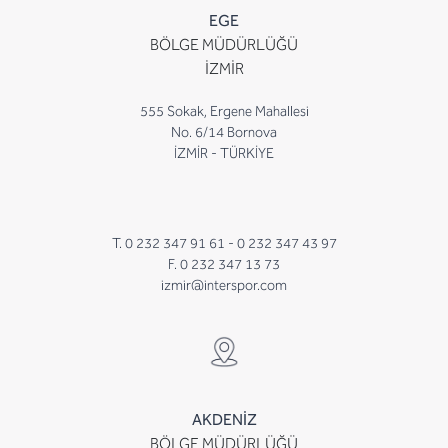
EGE
BÖLGE MÜDÜRLÜĞÜ
İZMİR
555 Sokak, Ergene Mahallesi
No. 6/14 Bornova
İZMİR - TÜRKİYE
T. 0 232 347 91 61 -
0 232 347 43 97
F. 0 232 347 13 73
izmir@interspor.com
AKDENİZ
BÖLGE MÜDÜRLÜĞÜ