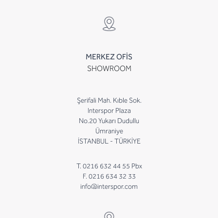
MERKEZ OFİS
SHOWROOM
Şerifali Mah. Kıble Sok.
Interspor Plaza
No.20 Yukarı Dudullu
Ümraniye
İSTANBUL - TÜRKİYE
T. 0216 632 44 55 Pbx
F. 0216 634 32 33
info@interspor.com