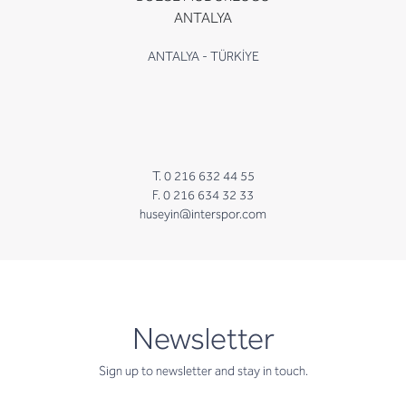
ANTALYA
ANTALYA - TÜRKİYE
T. 0 216 632 44 55
F. 0 216 634 32 33
huseyin@interspor.com
newsletter
Newsletter
Sign up to newsletter and stay in touch.