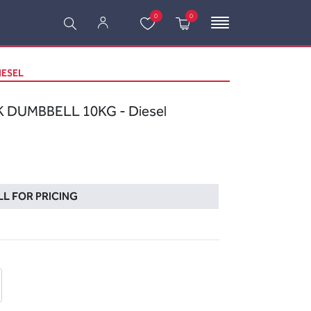
0
0
IESEL
 DUMBBELL 10KG - Diesel
L FOR PRICING
d
 question