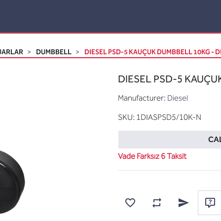
UARLAR
DUMBBELL
DIESEL PSD-5 KAUÇUK DUMBBELL 10KG - D
DIESEL PSD-5 KAUÇUK
Manufacturer:
Diesel
SKU:
1DIASPSD5/10K-N
CAL
Vade Farksız 6 Taksit
Add to wishlist
Add to compare list
Email a frien
Ask