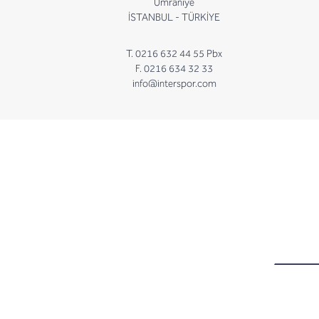
Ümraniye
İSTANBUL - TÜRKİYE
T. 0216 632 44 55 Pbx
F. 0216 634 32 33
info@interspor.com