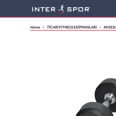
Logo
Home
TİCARİ FITNESS EKİPMANLARI
AKSES