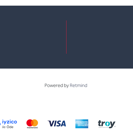
e
kedin
Powered by
Retmind