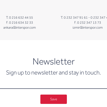
T. 0 216 632 44 55
T. 0 232 347 91 61 -
0 232 347 
F. 0 216 634 32 33
F. 0 232 347 13 73
ankara@interspor.com
izmir@interspor.com
newsletter
Newsletter
Sign up to newsletter and stay in touch.
Save