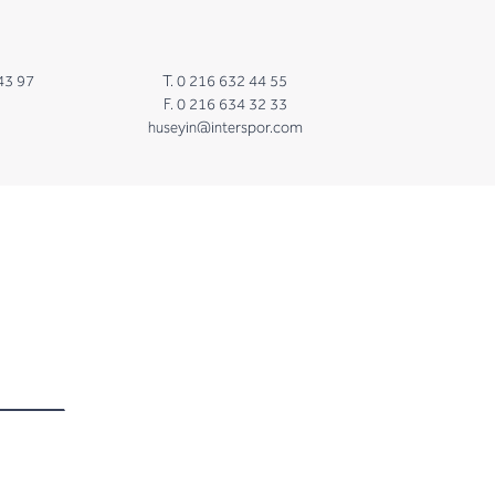
43 97
T. 0 216 632 44 55
F. 0 216 634 32 33
huseyin@interspor.com