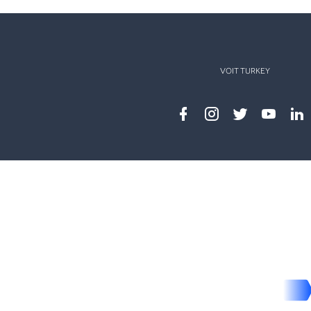
VOIT TURKEY
Facebook
instagram
twitter
youtub
lin