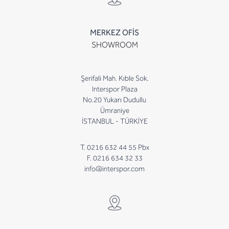
MERKEZ OFİS
SHOWROOM
Şerifali Mah. Kıble Sok.
Interspor Plaza
No.20 Yukarı Dudullu
Ümraniye
İSTANBUL - TÜRKİYE
T. 0216 632 44 55 Pbx
F. 0216 634 32 33
info@interspor.com