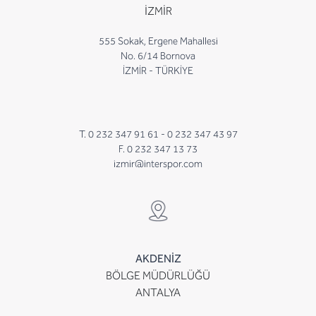
İZMİR
555 Sokak, Ergene Mahallesi
No. 6/14 Bornova
İZMİR - TÜRKİYE
T. 0 232 347 91 61 -
0 232 347 43 97
F. 0 232 347 13 73
izmir@interspor.com
AKDENİZ
BÖLGE MÜDÜRLÜĞÜ
ANTALYA