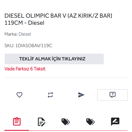
DIESEL OLIMPIC BAR V (AZ KIRIK/Z BAR)
119CM - Diesel
Marka:
Diesel
SKU:
1DIASOBAV/119C
TEKLIF ALMAK İÇIN TIKLAYINIZ
Vade Farksız 6 Taksit
Favorilere ekle
Karşılaştırma listesine ekle
Arkadaşına e-posta ile gönde
Soru sor