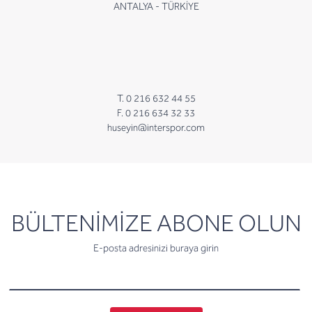
ANTALYA - TÜRKİYE
T. 0 216 632 44 55
F. 0 216 634 32 33
huseyin@interspor.com
newsletter
BÜLTENİMİZE ABONE OLUN
E-posta adresinizi buraya girin