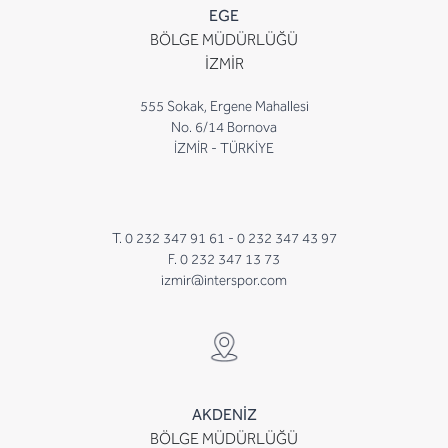
EGE
BÖLGE MÜDÜRLÜĞÜ
İZMİR
555 Sokak, Ergene Mahallesi
No. 6/14 Bornova
İZMİR - TÜRKİYE
T. 0 232 347 91 61 -
0 232 347 43 97
F. 0 232 347 13 73
izmir@interspor.com
AKDENİZ
BÖLGE MÜDÜRLÜĞÜ