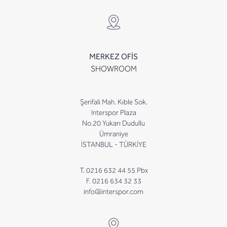
MERKEZ OFİS
SHOWROOM
Şerifali Mah. Kıble Sok.
Interspor Plaza
No.20 Yukarı Dudullu
Ümraniye
İSTANBUL - TÜRKİYE
T. 0216 632 44 55 Pbx
F. 0216 634 32 33
info@interspor.com