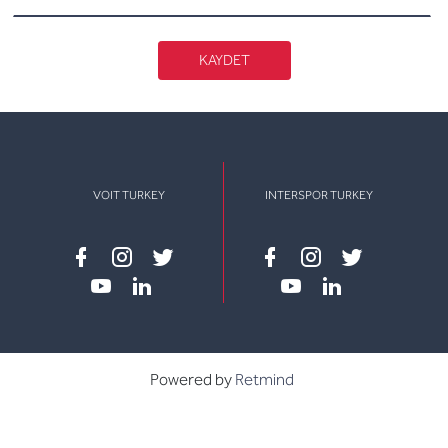
KAYDET
VOIT TURKEY
INTERSPOR TURKEY
Facebook
instagram
twitter
Facebook
instagram
twitter
youtube
linkedin
youtube
linkedin
Powered by
Retmind