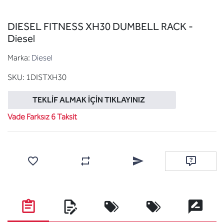
DIESEL FITNESS XH30 DUMBELL RACK -
Diesel
Marka:
Diesel
SKU:
1DISTXH30
TEKLIF ALMAK İÇIN TIKLAYINIZ
Vade Farksız 6 Taksit
Favorilere ekle
Karşılaştırma listesine ekle
Arkadaşına e-posta ile gönde
Soru sor