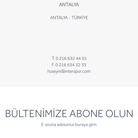
ANTALYA
ANTALYA - TÜRKİYE
T. 0 216 632 44 55
F. 0 216 634 32 33
huseyin@interspor.com
newsletter
BÜLTENİMİZE ABONE OLUN
E-posta adresinizi buraya girin