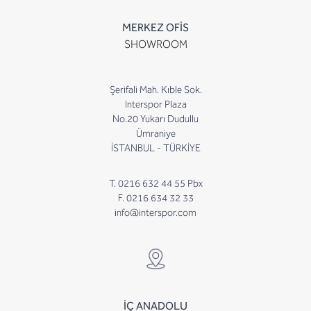
MERKEZ OFİS
SHOWROOM
Şerifali Mah. Kıble Sok.
Interspor Plaza
No.20 Yukarı Dudullu
Ümraniye
İSTANBUL - TÜRKİYE
T. 0216 632 44 55 Pbx
F. 0216 634 32 33
info@interspor.com
İÇ ANADOLU