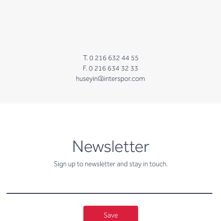
T. 0 216 632 44 55
F. 0 216 634 32 33
huseyin@interspor.com
newsletter
Newsletter
Sign up to newsletter and stay in touch.
Save