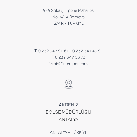
555 Sokak, Ergene Mahallesi
No. 6/14 Bornova
İZMİR - TÜRKİYE
T. 0 232 347 91 61 -
0 232 347 43 97
F. 0 232 347 13 73
izmir@interspor.com
AKDENİZ
BÖLGE MÜDÜRLÜĞÜ
ANTALYA
ANTALYA - TÜRKİYE