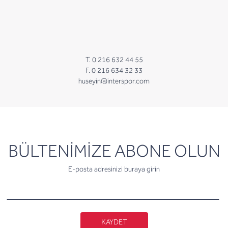
T. 0 216 632 44 55
F. 0 216 634 32 33
huseyin@interspor.com
newsletter
BÜLTENİMİZE ABONE OLUN
E-posta adresinizi buraya girin
KAYDET