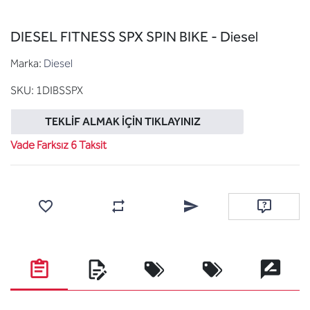
DIESEL FITNESS SPX SPIN BIKE - Diesel
Marka:
Diesel
SKU:
1DIBSSPX
TEKLIF ALMAK İÇIN TIKLAYINIZ
Vade Farksız 6 Taksit
Favorilere ekle
Karşılaştırma listesine ekle
Arkadaşına e-posta ile gönde
Soru sor