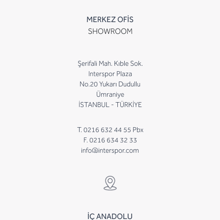
MERKEZ OFİS
SHOWROOM
Şerifali Mah. Kıble Sok.
Interspor Plaza
No.20 Yukarı Dudullu
Ümraniye
İSTANBUL - TÜRKİYE
T. 0216 632 44 55 Pbx
F. 0216 634 32 33
info@interspor.com
İÇ ANADOLU