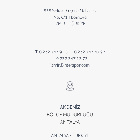
555 Sokak, Ergene Mahallesi
No. 6/14 Bornova
İZMİR - TÜRKİYE
T. 0 232 347 91 61 -
0 232 347 43 97
F. 0 232 347 13 73
izmir@interspor.com
AKDENİZ
BÖLGE MÜDÜRLÜĞÜ
ANTALYA
ANTALYA - TÜRKİYE